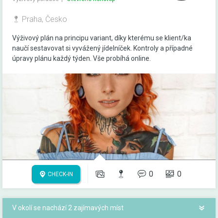
Praha, Česko
Výživový plán na principu variant, díky kterému se klient/ka
naučí sestavovat si vyvážený jídelníček. Kontroly a případné
úpravy plánu každý týden. Vše probíhá online.
0
0
CHECK-IN
V okolí se nachází 2 zajímavých míst