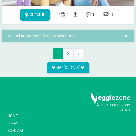
0
0
CHECK-IN
V okolí se nachází 2 zajímavých míst
1
2
»
NAČÍST DALŠÍ
© 2026 Veggiezone
1.1.0
(
157
)
HOME
O NÁS
KONTAKT