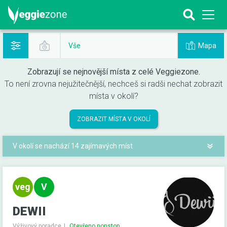
Mapa
Vše
Zobrazují se nejnovější místa z celé Veggiezone.
To není zrovna nejužitečnější, nechceš si radši nechat zobrazit
místa v okolí?
ZOBRAZIT MÍSTA V OKOLÍ
V okolí se nachází 14 zajímavých míst
DEWII
Výživový poradce
Otevřeno nonstop