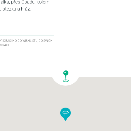
alka, přes Osadu, kolem
u stezku a hráz.
 PŘIDEJ SI HO DO WISHLISTU, DO SVÝCH
VIGACE.