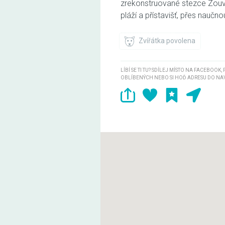
zrekonstruované stezce Zouv
pláží a přístavišť, přes naučno
Zvířátka povolena
LÍBÍ SE TI TU? SDÍLEJ MÍSTO NA FACEBOOK,
OBLÍBENÝCH NEBO SI HOĎ ADRESU DO NA