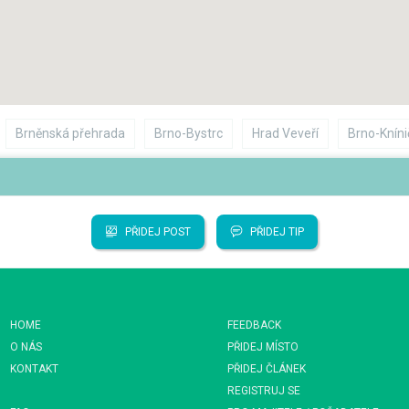
Brněnská přehrada
Brno-Bystrc
Hrad Veveří
Brno-Kníni
PŘIDEJ POST
PŘIDEJ TIP
HOME
FEEDBACK
O NÁS
PŘIDEJ MÍSTO
KONTAKT
PŘIDEJ ČLÁNEK
REGISTRUJ SE