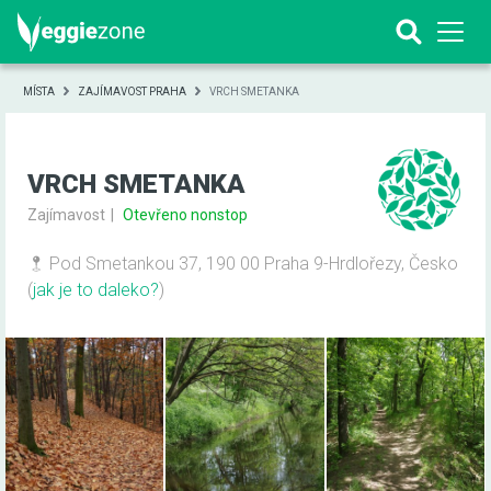
MÍSTA
ZAJÍMAVOST PRAHA
VRCH SMETANKA
VRCH SMETANKA
Zajímavost
Otevřeno nonstop
Pod Smetankou 37, 190 00 Praha 9-Hrdlořezy, Česko
(
jak je to daleko?
)