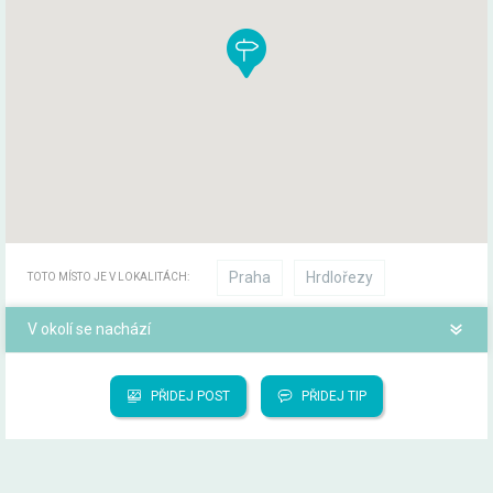
Praha
Hrdlořezy
TOTO MÍSTO JE V LOKALITÁCH:
V okolí se nachází
PŘIDEJ POST
PŘIDEJ TIP