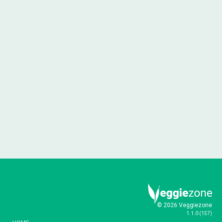
© 2026 Veggiezone
1.1.0
(
157
)