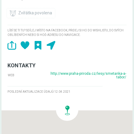
Zvířátka povolena
LÍBÍ SE TI TU? SDÍLEJ MÍSTO NA FACEBOOK, PŘIDEJ SI HO DO WISHLISTU, DO SVÝCH
OBLÍBENÝCH NEBO SI HOĎ ADRESU DO NAVIGACE.
KONTAKTY
http://www.praha-priroda.cz/lesy/smetanka-a-
WEB
tabor/
POSLEDNÍ AKTUALIZACE ÚDAJŮ 12.04.2021