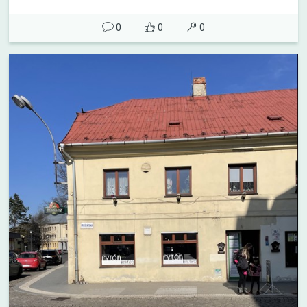
0
0
0