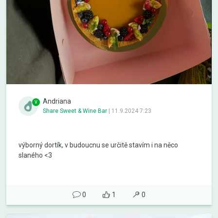
Andriana
Share Sweet & Wine Bar
|
11.9.2024 7:23
výborný dortík, v budoucnu se určitě stavím i na něco
slaného <3
0
1
0