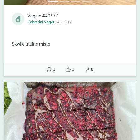
Veggie #40677
Zahradní Veget
|
4.2. 9:17
Skvěle útulné místo
0
0
0