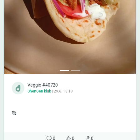
Veggie #40720
ShenGen klub
|
29.6. 18:18
🥰
0
0
0