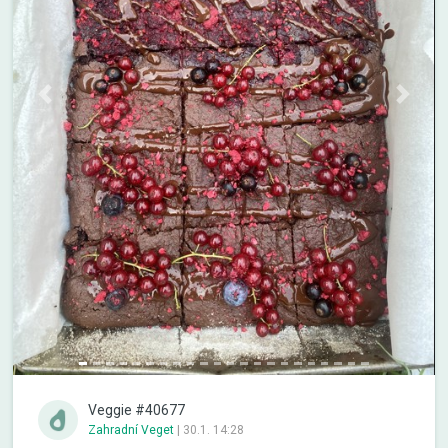
Previous
Next
Veggie #40677
Zahradní Veget
|
30.1. 14:28