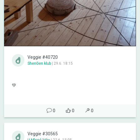
Veggie #40720
ShenGen klub
|
29.6. 18:15
💚
0
0
0
Veggie #30565
U Mlsné lišky
|
22.6. 13:05