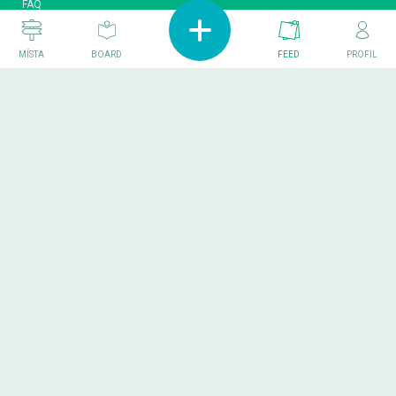
FAQ
SMLUVNÍ PODMÍNKY
OCHRANA OSOBNÍCH ÚDAJŮ
MÍSTA
BOARD
FEED
PROFIL
POUŽÍVÁNÍ COOKIES
FEEDBACK
PŘIDEJ MÍSTO
PŘIDEJ ČLÁNEK
REGISTRUJ SE
PRO MAJITELE / POŘADATELE