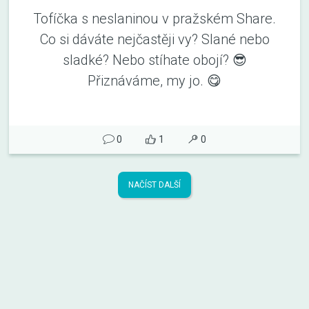
Tofíčka s neslaninou v pražském Share.
Co si dáváte nejčastěji vy? Slané nebo
sladké? Nebo stíhate obojí? 😎
Přiznáváme, my jo. 😋
0
1
0
NAČÍST DALŠÍ