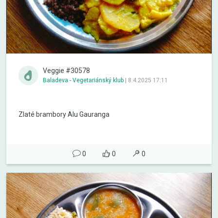
Veggie #30578
Baladeva - Vegetariánský klub
|
8.4.2025 17:11
Zlaté brambory Alu Gauranga
0
0
0