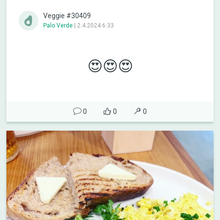
Veggie #30409
Palo Verde
|
2.4.2024 6:33
😍😍😍
0
0
0