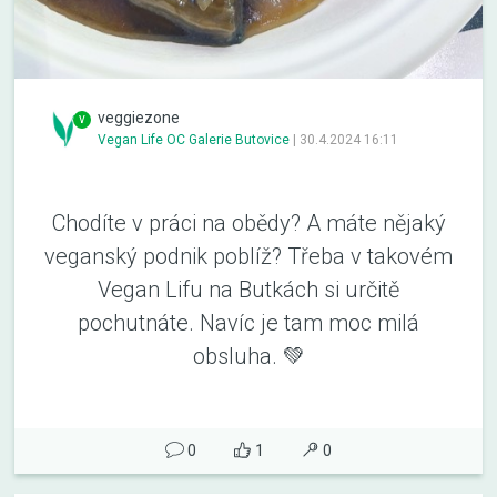
veggiezone
Vegan Life OC Galerie Butovice
|
30.4.2024 16:11
Chodíte v práci na obědy? A máte nějaký
veganský podnik poblíž? Třeba v takovém
Vegan Lifu na Butkách si určitě
pochutnáte. Navíc je tam moc milá
obsluha. 💚
0
1
0