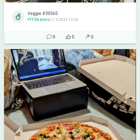
Veggie #30565
FYTÓN bistro
|
7.3.2025 13:26
0
0
0