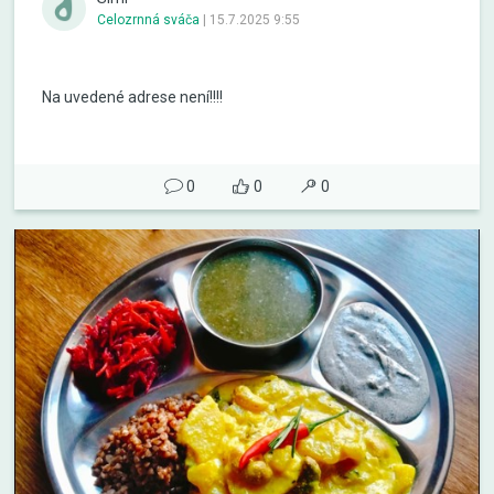
Celozrnná sváča
|
15.7.2025 9:55
Na uvedené adrese není!!!!
0
0
0