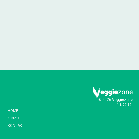
© 2026 Veggiezone
1.1.0
(
157
)
HOME
O NÁS
KONTAKT