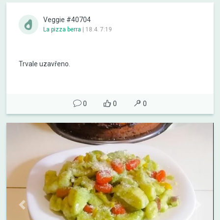
Veggie #40704
La pizza berra
|
18.4. 7:19
Trvale uzavřeno.
0
0
0
Previous
Next