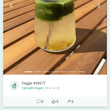
Previous
Next
Veggie #40677
Zahradní Veget
|
29.4. 16:26
0
0
0