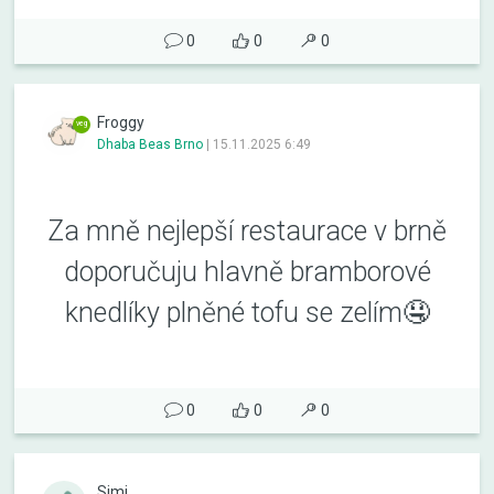
0
0
0
Froggy
Dhaba Beas Brno
|
15.11.2025 6:49
Za mně nejlepší restaurace v brně
doporučuju hlavně bramborové
knedlíky plněné tofu se zelím🤤
0
0
0
Simi