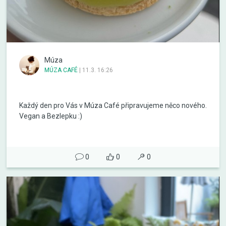
Múza
MÚZA CAFÉ
|
11.3. 16:26
Každý den pro Vás v Múza Café připravujeme něco nového.
Vegan a Bezlepku :)
0
0
0