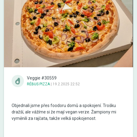
Veggie #30559
RÉBUS PIZZA
|
19.2.2025 22:52
Objednali jsme přes foodoru domů a spokojení. Trošku
dražší, ale vážíme si že mají vegan verze. Žampiony mi
vyměnili za rajčata, takže velká spokojenost.