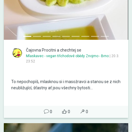
Čajovna Procitni a chechtej se
Mlaskavec - vegan tříchodové obědy Znojmo - Brno
|
20.3.
23:52
To nepochopíš, mlasknou si i masožravci a stanou se z nich
neubližující, šťastny ať jsou všechny bytosti...
0
0
0