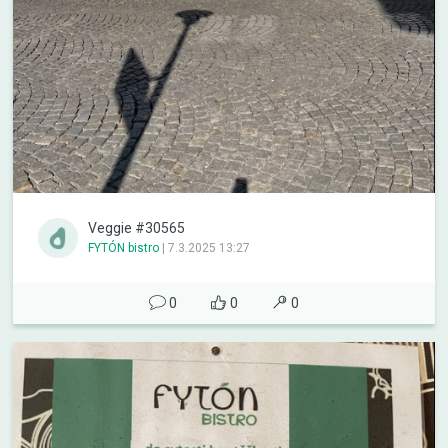
Veggie #30565
FYTÓN bistro
|
7.3.2025 13:27
0
0
0