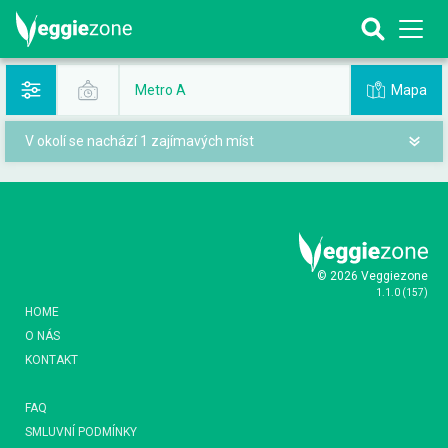
Mapa
Metro A
V okolí se nachází 1 zajímavých míst
© 2026 Veggiezone
1.1.0
(
157
)
HOME
O NÁS
KONTAKT
FAQ
SMLUVNÍ PODMÍNKY