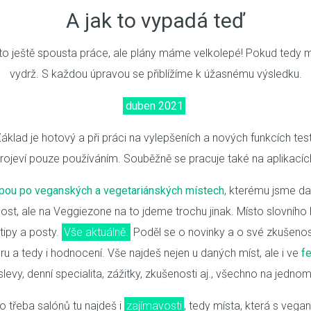
A jak to vypadá teď
 to ještě spousta práce, ale plány máme velkolepé! Pokud tedy 
vydrž. S každou úpravou se přiblížíme k úžasnému výsledku.
duben 2021
Základ je hotový a při práci na vylepšeních a nových funkcích te
rojeví pouze používáním. Souběžně se pracuje také na aplikacíc
pou po veganských a vegetariánských místech
, kterému jsme da
st, ale na Veggiezone na to jdeme trochu jinak. Místo slovního
tipy a posty.
Vše aktuálně.
Poděl se o novinky a o své zkušenost
u a tedy i hodnocení. Vše najdeš nejen u daných míst, ale i ve
f
slevy, denní specialita, zážitky, zkušenosti aj., všechno na jednom
 třeba salónů tu najdeš i
zajímavosti
, tedy místa, která s vega