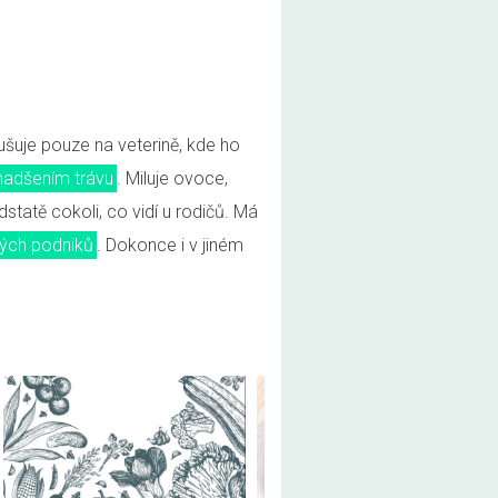
ušuje pouze na veterině, kde ho
 nadšením trávu
. Miluje ovoce,
statě cokoli, co vidí u rodičů. Má
ných podniků
. Dokonce i v jiném