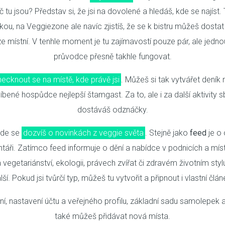
tu jsou? Představ si, že jsi na dovolené a hledáš, kde se najíst. 
dkou, na Veggiezone ale navíc zjistíš, že se k bistru můžeš dosta
ze místní. V tenhle moment je tu zajímavostí pouze pár, ale jedno
průvodce přesně takhle fungovat.
ecknout se na místě, kde právě jsi
. Můžeš si tak vytvářet deník
íbené hospůdce nejlepší štamgast. Za to, ale i za další aktivit
dostáváš odznáčky.
kde se
dozvíš o novinkách z veggie světa
. Stejně jako
feed
je o 
táři. Zatímco feed informuje o dění a nabídce v podnicích a mís
vegetariánství, ekologii, právech zvířat či zdravém životním styl
lší. Pokud jsi tvůrčí typ, můžeš tu vytvořit a připnout i vlastní člán
í, nastavení účtu a veřejného profilu, základní sadu samolepek a 
také můžeš přidávat nová místa.