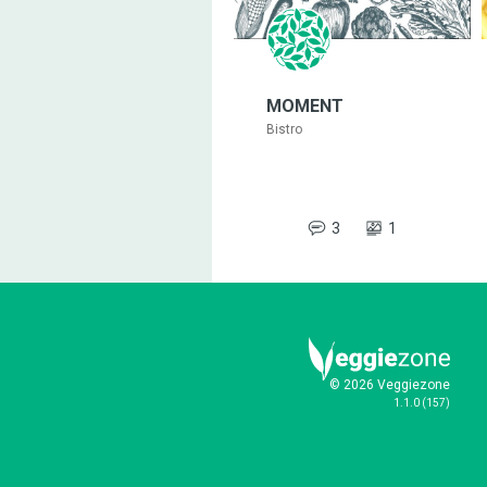
MOMENT
Bistro
3
1
© 2026 Veggiezone
1.1.0
(
157
)