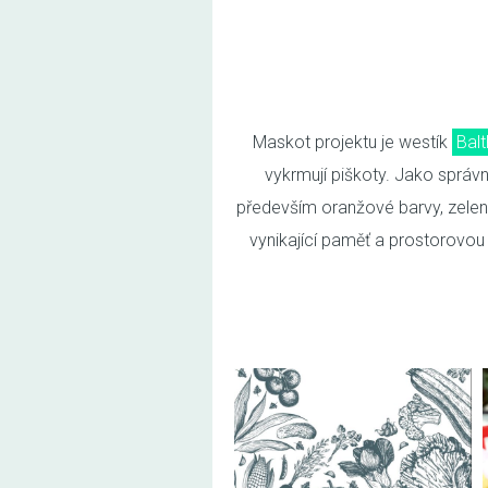
Maskot projektu je westík
Balt
vykrmují piškoty. Jako správn
především oranžové barvy, zelenin
vynikající paměť a prostorovou 