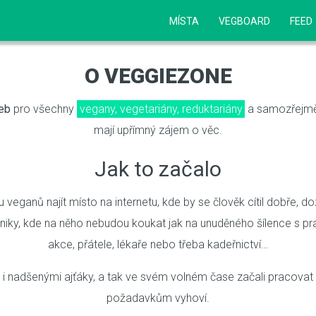
MÍSTA
VEGBOARD
FEED
O VEGGIEZONE
eb
pro všechny
vegany, vegetariány, reduktariány
a samozřejmě 
mají upřímný zájem o věc.
Jak to začalo
 veganů najít místo na internetu, kde by se člověk cítil dobře, do
niky, kde na něho nebudou koukat jak na unuděného šílence s pr
akce, přátele, lékaře nebo třeba kadeřnictví…
u i nadšenými ajťáky, a tak ve svém volném čase začali pracovat 
požadavkům vyhoví.