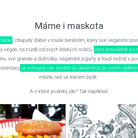
Máme i maskota
hazar
, chlupatý ďábel v rouše beránčím, který své veganství por
ý vegan, na rozdíl od svých lidských rodičů,
žere pravidelně a s
u, své granule a dobrůtky, veganské jogurty a touží sežrat v pod
orientaci,
je schopný vás zavést do jakéhokoli ze svých oblíbe
městě, než ve kterém bydlí.
A o které podniky jde? Tak například: