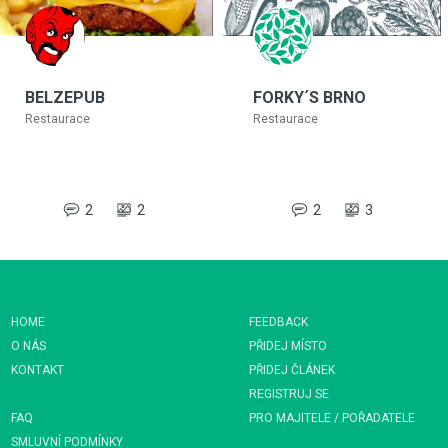
BELZEPUB
FORKY´S BRNO
Restaurace
Restaurace
2
2
2
3
HOME
FEEDBACK
O NÁS
PŘIDEJ MÍSTO
KONTAKT
PŘIDEJ ČLÁNEK
REGISTRUJ SE
FAQ
PRO MAJITELE / POŘADATELE
SMLUVNÍ PODMÍNKY