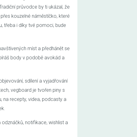
Tradiční průvodce by ti ukázal, že
t přes kouzelné náměstíčko, které
u, třeba i díky tvé pomoci, bude
 navštívených míst a předhánět se
y sbíráš body v podobě avokád a
objevování, sdílení a vyjadřování
tech, vegboard je tvořen piny s
u, na recepty, videa, podcasty a
ek.
odznáčků, notifikace, wishlist a