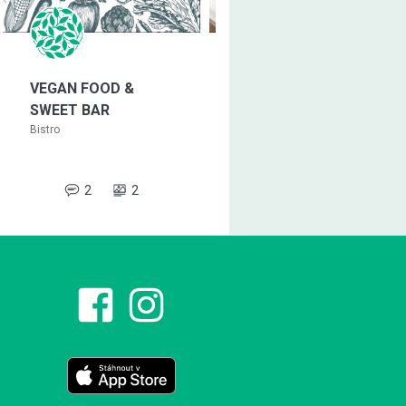
VEGAN FOOD &
VEGALITÉ
SWEET BAR
Restaurace
Bistro
2
2
1
1