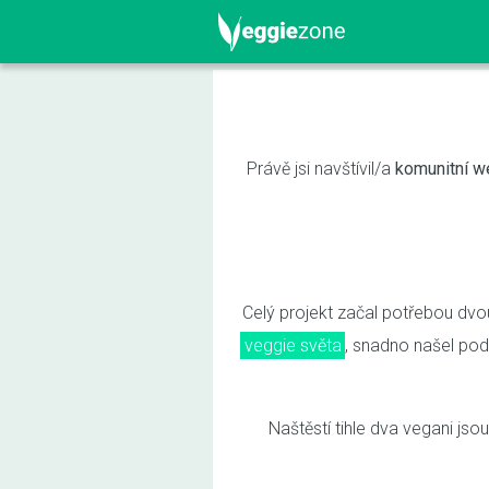
Právě jsi navštívil/a
komunitní w
Celý projekt začal potřebou dvou
veggie světa
, snadno našel pod
Naštěstí tihle dva vegani jso