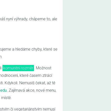
máš nyní výhrady, chápeme to, ale
stujeme a hledáme chyby, které se
h.
li
komunitní rozměr
. Možnost
 hodnocení, které časem ztrácí
i. Kdykoli. Nemusíš čekat, až tě
eedu
. Zajímavá akce, nové menu,
 místě.
nstvím či vegetariánstvím nemusí