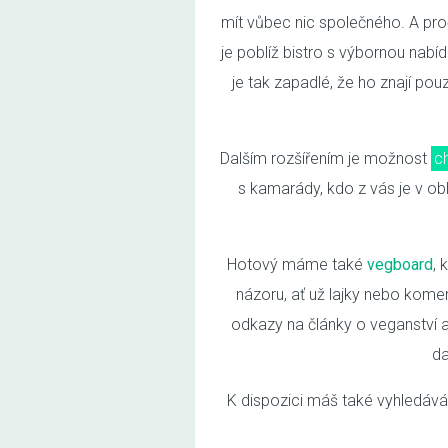
mít vůbec nic společného. A proč 
je poblíž bistro s výbornou nabí
je tak zapadlé, že ho znají pou
Dalším rozšířením je možnost
ch
s kamarády, kdo z vás je v obl
Hotový máme také
vegboard
, 
názoru, ať už lajky nebo komen
odkazy na články o veganství a 
da
K dispozici máš také vyhledáván