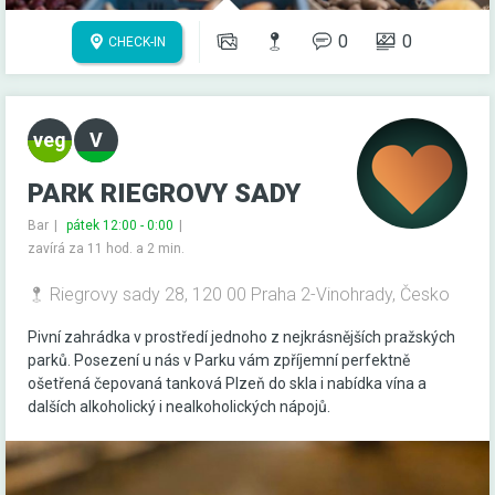
0
0
CHECK-IN
PARK RIEGROVY SADY
Bar
pátek 12:00 - 0:00
zavírá za 11 hod. a 2 min.
Riegrovy sady 28, 120 00 Praha 2-Vinohrady, Česko
Pivní zahrádka v prostředí jednoho z nejkrásnějších pražských
parků. Posezení u nás v Parku vám zpříjemní perfektně
ošetřená čepovaná tanková Plzeň do skla i nabídka vína a
dalších alkoholický i nealkoholických nápojů.