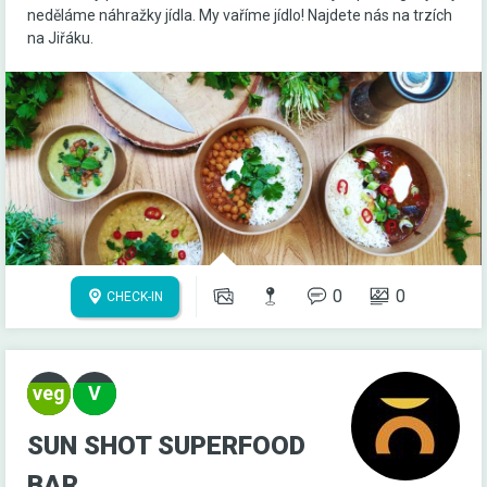
neděláme náhražky jídla. My vaříme jídlo! Najdete nás na trzích
na Jiřáku.
0
0
CHECK-IN
SUN SHOT SUPERFOOD
BAR