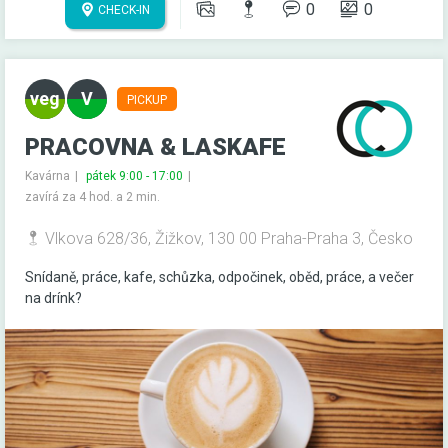
0
0
CHECK-IN
PICKUP
PRACOVNA & LASKAFE
Kavárna
pátek 9:00 - 17:00
zavírá za 4 hod. a 2 min.
Vlkova 628/36, Žižkov, 130 00 Praha-Praha 3, Česko
Snídaně, práce, kafe, schůzka, odpočinek, oběd, práce, a večer
na drínk?