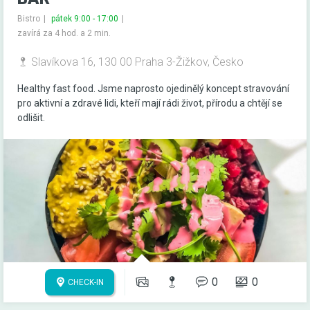
Bistro
pátek 9:00 - 17:00
zavírá za 4 hod. a 2 min.
Slavíkova 16, 130 00 Praha 3-Žižkov, Česko
Healthy fast food. Jsme naprosto ojedinělý koncept stravování
pro aktivní a zdravé lidi, kteří mají rádi život, přírodu a chtějí se
odlišit.
0
0
CHECK-IN