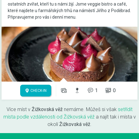
ostatních zvířat, kteří tu s námi žijí. Jsme veggie bistro a café,
které najdete u farmářských trhů na náměstí Jiřího z Poděbrad.
Připravujeme pro vás i denní menu.
1
0
CHECK-IN
Více míst v
Žižkovská věž
nemáme. Můžeš si však
setřídít
místa podle vzdálenosti od Žižkovská věž
a najít tak i místa v
okolí
Žižkovská věž
.