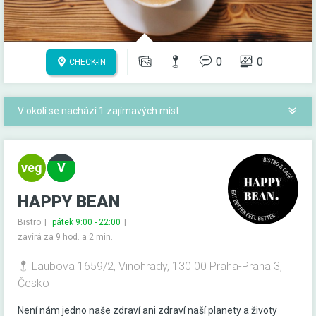
0
0
CHECK-IN
V okolí se nachází 1 zajímavých míst
HAPPY BEAN
Bistro
pátek 9:00 - 22:00
zavírá za 9 hod. a 2 min.
Laubova 1659/2, Vinohrady, 130 00 Praha-Praha 3,
Česko
Není nám jedno naše zdraví ani zdraví naší planety a životy