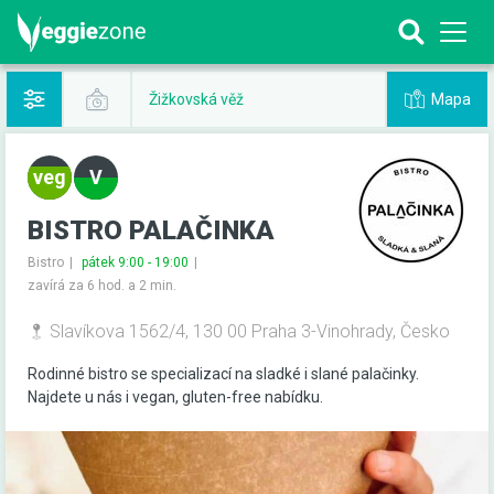
Mapa
Žižkovská věž
BISTRO PALAČINKA
Bistro
pátek 9:00 - 19:00
zavírá za 6 hod. a 2 min.
Slavíkova 1562/4, 130 00 Praha 3-Vinohrady, Česko
Rodinné bistro se specializací na sladké i slané palačinky.
Najdete u nás i vegan, gluten-free nabídku.