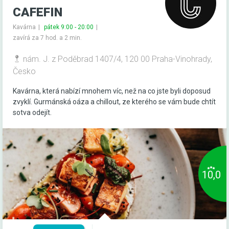
CAFEFIN
Kavárna
pátek 9:00 - 20:00
zavírá za 7 hod. a 2 min.
nám. J. z Poděbrad 1407/4, 120 00 Praha-Vinohrady,
Česko
Kavárna, která nabízí mnohem víc, než na co jste byli doposud
zvyklí. Gurmánská oáza a chillout, ze kterého se vám bude chtít
sotva odejít.
10,0