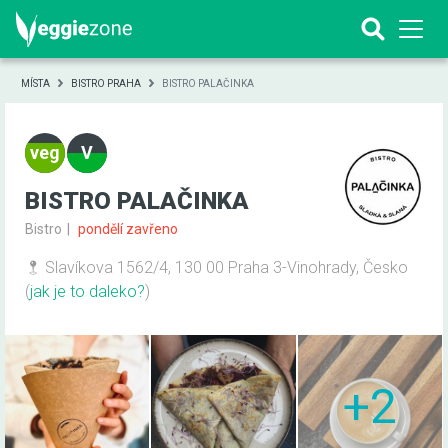
MÍSTA
BISTRO PRAHA
BISTRO PALAČINKA
BISTRO PALAČINKA
Bistro
pondělí zavřeno
Slavíkova 1562/4, 130 00 Praha 3-Vinohrady, Česko
(
jak je to daleko?
)
+2