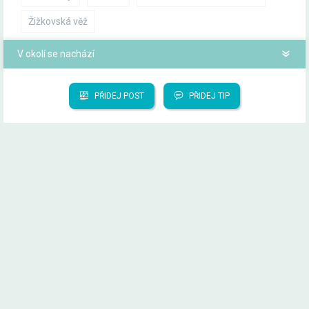
Žižkovská věž
V okolí se nachází
PŘIDEJ POST
PŘIDEJ TIP