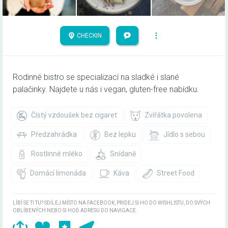
CHECKIN
Rodinné bistro se specializací na sladké i slané
palačinky. Najdete u nás i vegan, gluten-free nabídku.
Čístý vzdoušek bez cigaret
Zvířátka povolena
Předzahrádka
Bez lepku
Jídlo s sebou
Rostlinné mléko
Snídaně
Domácí limonáda
Káva
Street Food
LÍBÍ SE TI TU? SDÍLEJ MÍSTO NA FACEBOOK, PŘIDEJ SI HO DO WISHLISTU, DO SVÝCH
OBLÍBENÝCH NEBO SI HOĎ ADRESU DO NAVIGACE.