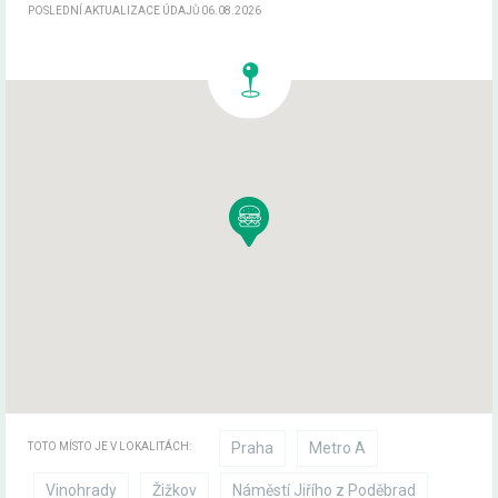
POSLEDNÍ AKTUALIZACE ÚDAJŮ 06.08.2026
Praha
Metro A
TOTO MÍSTO JE V LOKALITÁCH:
Vinohrady
Žižkov
Náměstí Jiřího z Poděbrad