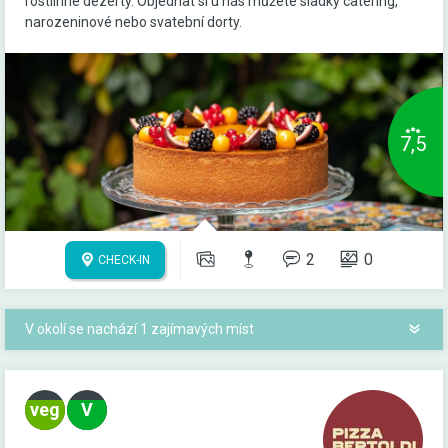
rostlinné dezerty. Objednat si u nás můžete sladký catering,
narozeninové nebo svatební dorty.
7,5
2
0
CHECK-IN
V okolí se nachází 1 zajímavých míst