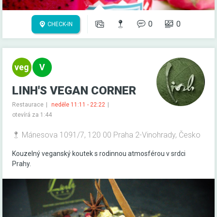
0
0
CHECK-IN
LINH'S VEGAN CORNER
Restaurace
neděle 11:11 - 22:22
otevírá za 1:44
Mánesova 1091/7, 120 00 Praha 2-Vinohrady, Česko
Kouzelný veganský koutek s rodinnou atmosférou v srdci
Prahy.