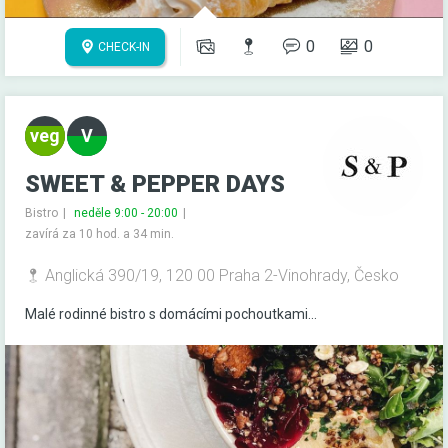
0
0
CHECK-IN
SWEET & PEPPER DAYS
Bistro
neděle 9:00 - 20:00
zavírá za 10 hod. a 34 min.
Anglická 390/19, 120 00 Praha 2-Vinohrady, Česko
Malé rodinné bistro s domácími pochoutkami...