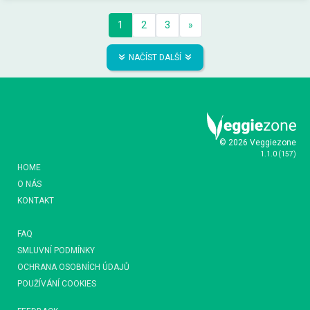
1
2
3
»
NAČÍST DALŠÍ
© 2026 Veggiezone
1.1.0
(
157
)
HOME
O NÁS
KONTAKT
FAQ
SMLUVNÍ PODMÍNKY
OCHRANA OSOBNÍCH ÚDAJŮ
POUŽÍVÁNÍ COOKIES