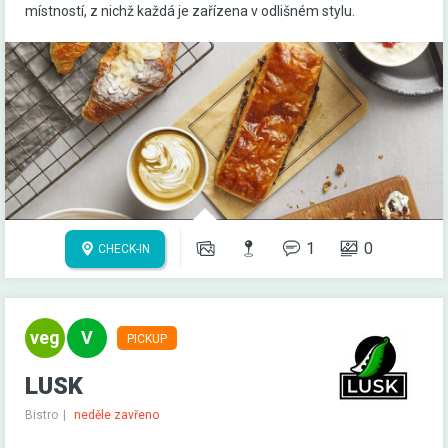
místností, z nichž každá je zařízena v odlišném stylu.
1
0
CHECK-IN
PICKUP
LUSK
Bistro
neděle zavřeno