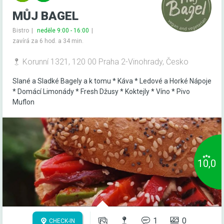
MŮJ BAGEL
Bistro
neděle 9:00 - 16:00
zavírá za 6 hod. a 34 min.
Korunní 1321, 120 00 Praha 2-Vinohrady, Česko
Slané a Sladké Bagely a k tomu * Káva * Ledové a Horké Nápoje
* Domácí Limonády * Fresh Džusy * Koktejly * Víno * Pivo
Muflon
10,0
1
0
CHECK-IN