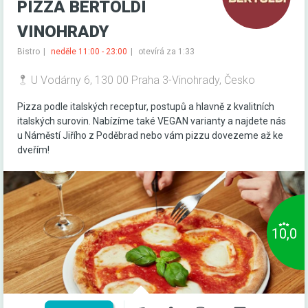
PIZZA BERTOLDI
VINOHRADY
Bistro
neděle 11:00 - 23:00
otevírá za 1:33
U Vodárny 6, 130 00 Praha 3-Vinohrady, Česko
Pizza podle italských receptur, postupů a hlavně z kvalitních
italských surovin. Nabízíme také VEGAN varianty a najdete nás
u Náměstí Jiřího z Poděbrad nebo vám pizzu dovezeme až ke
dveřím!
10,0