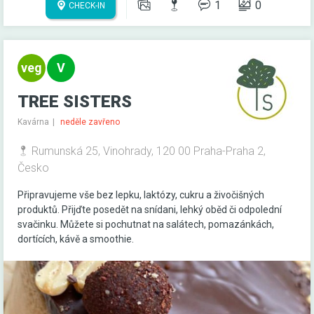
1
0
CHECK-IN
TREE SISTERS
Kavárna
neděle zavřeno
Rumunská 25, Vinohrady, 120 00 Praha-Praha 2,
Česko
Připravujeme vše bez lepku, laktózy, cukru a živočišných
produktů. Přijďte posedět na snídani, lehký oběd či odpolední
svačinku. Můžete si pochutnat na salátech, pomazánkách,
dortících, kávě a smoothie.