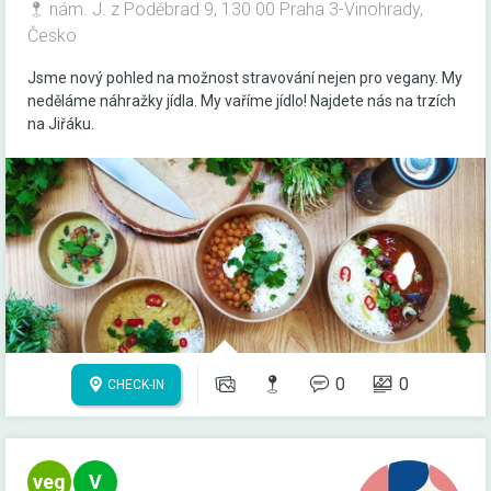
nám. J. z Poděbrad 9, 130 00 Praha 3-Vinohrady,
Česko
Jsme nový pohled na možnost stravování nejen pro vegany. My
neděláme náhražky jídla. My vaříme jídlo! Najdete nás na trzích
na Jiřáku.
0
0
CHECK-IN