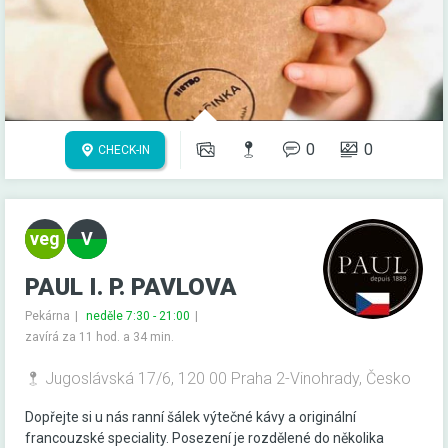
0
0
CHECK-IN
PAUL I. P. PAVLOVA
Pekárna
neděle 7:30 - 21:00
zavírá za 11 hod. a 34 min.
Jugoslávská 17/6, 120 00 Praha 2-Vinohrady, Česko
Dopřejte si u nás ranní šálek výtečné kávy a originální
francouzské speciality. Posezení je rozdělené do několika