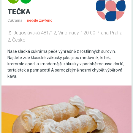
TEČKA
Cukrárna
neděle zavřeno
Jugoslávská 481/12, Vinohrady, 120 00 Praha-Praha
2, Česko
Naše sladká cukrárna peče výhradně z rostlinných surovin.
Najdete zde klasické zákusky jako jsou medovník, krtek,
kremrole apod. a i modernější zákusky v podobě mousse dortů,
tartaletek a pannacott! A samozřejmě nesmí chybět výběrová
káva.