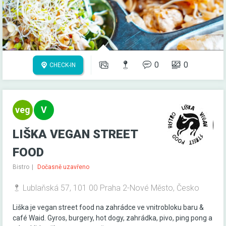
0
0
CHECK-IN
LIŠKA VEGAN STREET
FOOD
Bistro
Dočasně uzavřeno
Lublaňská 57, 101 00 Praha 2-Nové Město, Česko
Liška je vegan street food na zahrádce ve vnitrobloku baru &
café Waid. Gyros, burgery, hot dogy, zahrádka, pivo, ping pong a