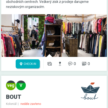
obchodních centrech. Veškerý zisk z prodeje darujeme
neziskovým organizacím.
0
0
CHECK-IN
BOUT
Koloniál
neděle zavřeno