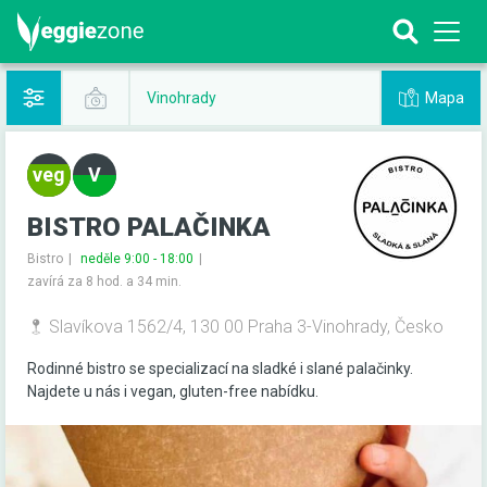
Mapa
Vinohrady
BISTRO PALAČINKA
Bistro
neděle 9:00 - 18:00
zavírá za 8 hod. a 34 min.
Slavíkova 1562/4, 130 00 Praha 3-Vinohrady, Česko
Rodinné bistro se specializací na sladké i slané palačinky.
Najdete u nás i vegan, gluten-free nabídku.