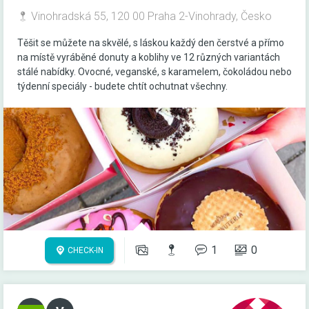
Vinohradská 55, 120 00 Praha 2-Vinohrady, Česko
Těšit se můžete na skvělé, s láskou každý den čerstvé a přímo
na místě vyráběné donuty a koblihy ve 12 různých variantách
stálé nabídky. Ovocné, veganské, s karamelem, čokoládou nebo
týdenní speciály - budete chtít ochutnat všechny.
1
0
CHECK-IN