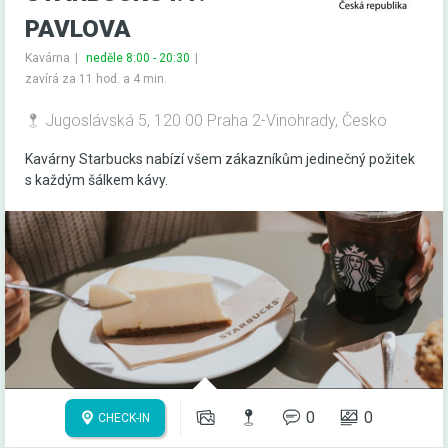
PAVLOVA
Kavárna
neděle 8:00 - 20:30
zavírá za 11 hod. a 4 min.
Jugoslávská 5, 120 00 Praha 2-Vinohrady, Česko
Kavárny Starbucks nabízí všem zákazníkům jedinečný požitek
s každým šálkem kávy.
0
0
CHECK-IN