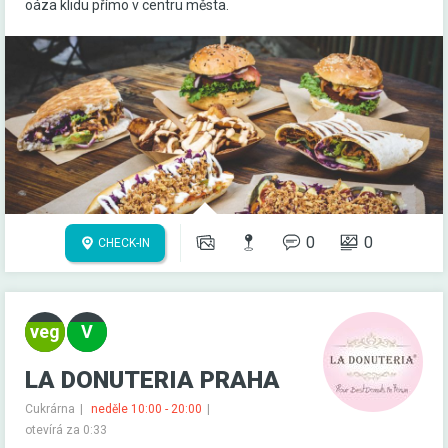
oáza klidu přímo v centru města.
0
0
CHECK-IN
LA DONUTERIA PRAHA
Cukrárna
neděle 10:00 - 20:00
otevírá za 0:33