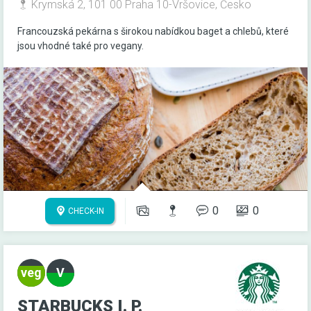
Krymská 2, 101 00 Praha 10-Vršovice, Česko
Francouzská pekárna s širokou nabídkou baget a chlebů, které
jsou vhodné také pro vegany.
0
0
CHECK-IN
STARBUCKS I. P.