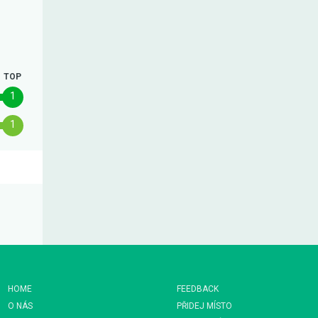
TOP
1
1
HOME
FEEDBACK
O NÁS
PŘIDEJ MÍSTO