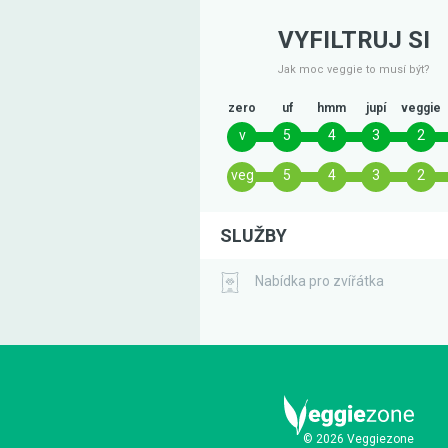
VYFILTRUJ SI
Jak moc veggie to musí být?
zero
uf
hmm
jupí
veggie
v
5
4
3
2
veg
5
4
3
2
SLUŽBY
Nabídka pro zvířátka
© 2026 Veggiezone