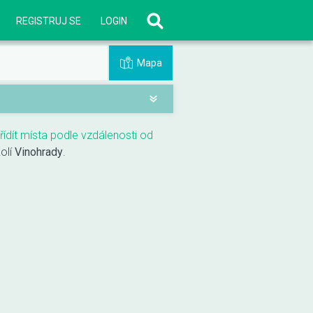
REGISTRUJ SE
LOGIN
Mapa
řídít místa podle vzdálenosti od
kolí
Vinohrady
.