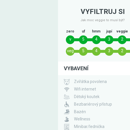
VYFILTRUJ SI
Jak moc veggie to musí být?
zero
uf
hmm
jupí
veggie
v
5
4
3
2
veg
5
4
3
2
VYBAVENÍ
Zvířátka povolena
Wifi internet
Dětský koutek
Bezbariérový přístup
Bazén
Wellness
Minibar/lednička