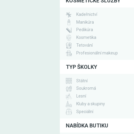
KOSMETICKÉ SLUŽBY
Kadeřnictví
Manikúra
Pedikúra
Kosmetika
Tetování
Profesionální makeup
TYP ŠKOLKY
Státní
Soukromá
Lesní
Kluby a skupiny
Speciální
NABÍDKA BUTIKU