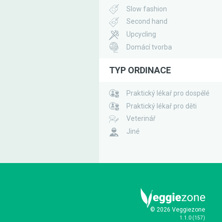
Slow fashion
Second hand
Upcycling
Domácí tvorba
TYP ORDINACE
Praktický lékař pro dospělé
Praktický lékař pro děti
Veterinář
Jiné
© 2026 Veggiezone
1.1.0
(
157
)