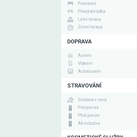
Posezení
Předzahrádka
Letní terasa
Zimní terasa
DOPRAVA
Autem
Vlakem
Autobusem
STRAVOVÁNÍ
Snídaně v ceně
Polopenze
Plná penze
All inclusive