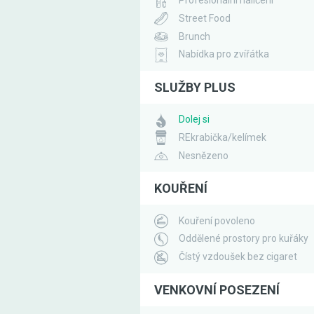
Profesionální nalíčení
Street Food
Brunch
Nabídka pro zvířátka
SLUŽBY PLUS
Dolej si
REkrabička/kelímek
Nesnězeno
KOUŘENÍ
Kouření povoleno
Oddělené prostory pro kuřáky
Čístý vzdoušek bez cigaret
VENKOVNÍ POSEZENÍ