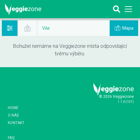
Mapa
Vše
Bohužel nemáme na Veggiezone místa odpovídající
tvému výběru.
© 2026 Veggiezone
1.1.0
(
157
)
HOME
O NÁS
KONTAKT
FAQ