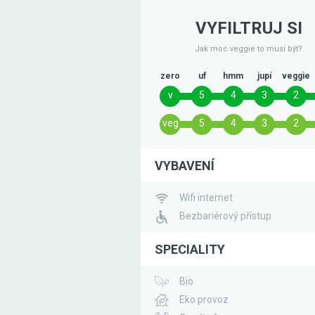
VYFILTRUJ SI
Jak moc veggie to musí být?
zero
uf
hmm
jupí
veggie
v
5
4
3
2
veg
5
4
3
2
VYBAVENÍ
Wifi internet
Bezbariérový přístup
SPECIALITY
Bio
Eko provoz