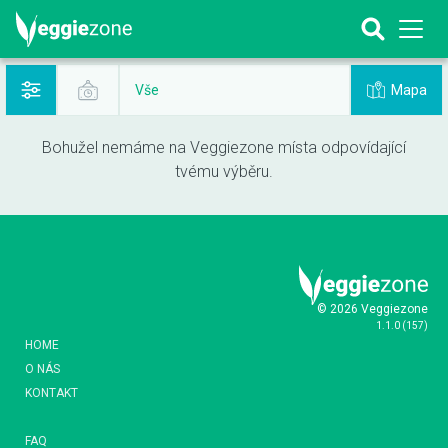
Mapa
Vše
Bohužel nemáme na Veggiezone místa odpovídající
tvému výběru.
© 2026 Veggiezone
1.1.0
(
157
)
HOME
O NÁS
KONTAKT
FAQ