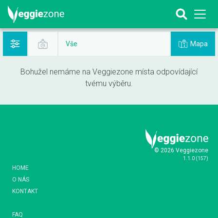
Mapa
Vše
Bohužel nemáme na Veggiezone místa odpovídající
tvému výběru.
© 2026 Veggiezone
1.1.0
(
157
)
HOME
O NÁS
KONTAKT
FAQ