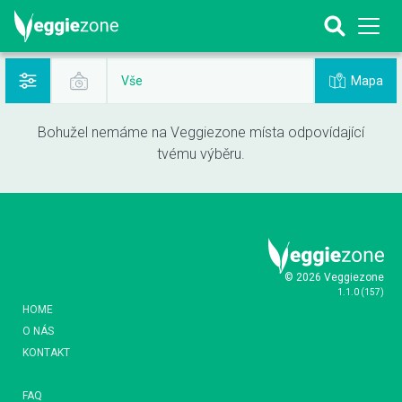
Mapa
Vše
Bohužel nemáme na Veggiezone místa odpovídající
tvému výběru.
© 2026 Veggiezone
1.1.0
(
157
)
HOME
O NÁS
KONTAKT
FAQ