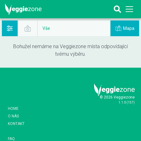
Mapa
Vše
Bohužel nemáme na Veggiezone místa odpovídající
tvému výběru.
© 2026 Veggiezone
1.1.0
(
157
)
HOME
O NÁS
KONTAKT
FAQ