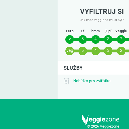
VYFILTRUJ SI
Jak moc veggie to musí být?
zero
uf
hmm
jupí
veggie
v
5
4
3
2
veg
5
4
3
2
SLUŽBY
Nabídka pro zvířátka
© 2026 Veggiezone