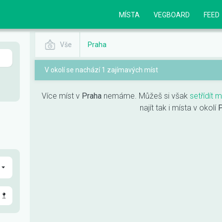
MÍSTA
VEGBOARD
FEED
Vše
Praha
V okolí se nachází 1 zajímavých míst
Více míst v
Praha
nemáme. Můžeš si však
setřídít 
najít tak i místa v okolí
P