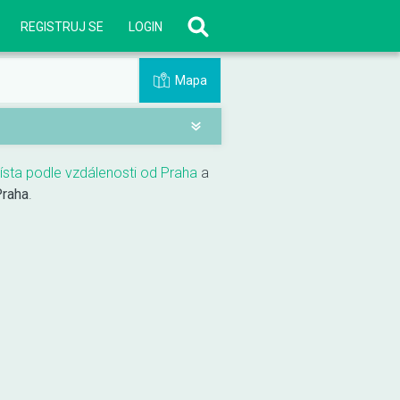
REGISTRUJ SE
LOGIN
Mapa
místa podle vzdálenosti od Praha
a
raha
.