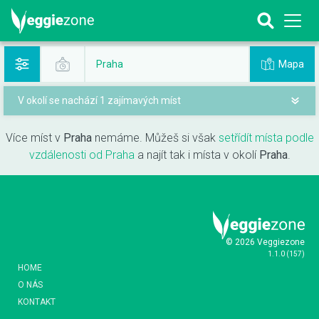
Mapa
Praha
V okolí se nachází 1 zajímavých míst
Více míst v
Praha
nemáme. Můžeš si však
setřídít místa podle
vzdálenosti od Praha
a najít tak i místa v okolí
Praha
.
© 2026 Veggiezone
1.1.0
(
157
)
HOME
O NÁS
KONTAKT