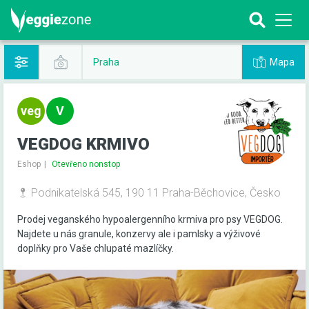
Mapa
Praha
VEGDOG KRMIVO
Eshop
Otevřeno nonstop
Podnikatelská 545, 190 11 Praha-Běchovice, Česko
Prodej veganského hypoalergenního krmiva pro psy VEGDOG.
Najdete u nás granule, konzervy ale i pamlsky a výživové
doplňky pro Vaše chlupaté mazlíčky.