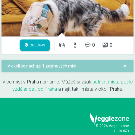
0
0
CHECK-IN
V okolí se nachází 1 zajímavých míst
Více míst v
Praha
nemáme. Můžeš si však
setřídít místa podle
vzdálenosti od Praha
a najít tak i místa v okolí
Praha
.
© 2026 Veggiezone
1.1.0
(
157
)