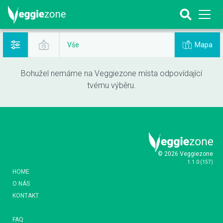
Mapa
Vše
Bohužel nemáme na Veggiezone místa odpovídající
tvému výběru.
© 2026 Veggiezone
1.1.0
(
157
)
HOME
O NÁS
KONTAKT
FAQ