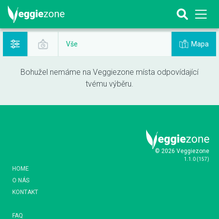
Mapa
Vše
Bohužel nemáme na Veggiezone místa odpovídající
tvému výběru.
© 2026 Veggiezone
1.1.0
(
157
)
HOME
O NÁS
KONTAKT
FAQ