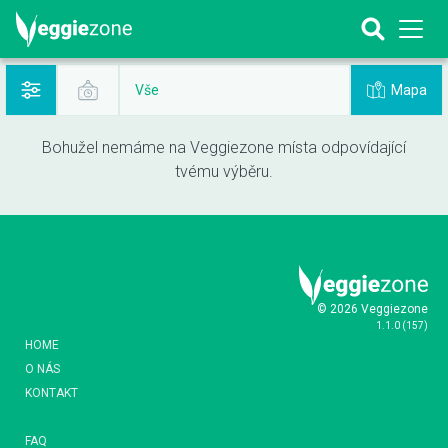
Mapa
Vše
Bohužel nemáme na Veggiezone místa odpovídající
tvému výběru.
© 2026 Veggiezone
1.1.0
(
157
)
HOME
O NÁS
KONTAKT
FAQ