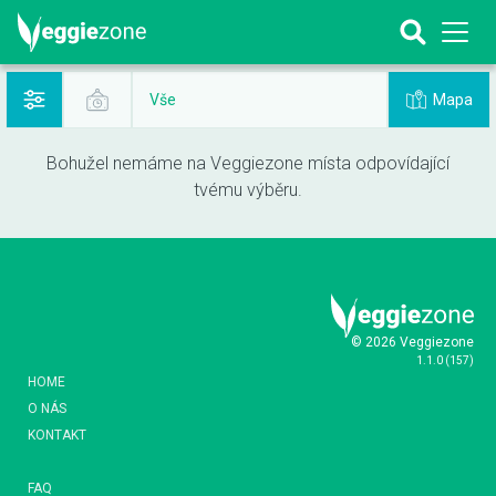
Mapa
Vše
Bohužel nemáme na Veggiezone místa odpovídající
tvému výběru.
© 2026 Veggiezone
1.1.0
(
157
)
HOME
O NÁS
KONTAKT
FAQ