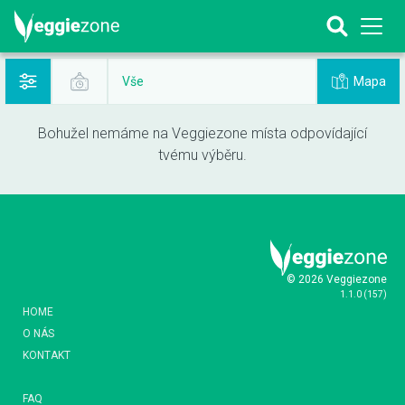
Mapa
Vše
Bohužel nemáme na Veggiezone místa odpovídající
tvému výběru.
© 2026 Veggiezone
1.1.0
(
157
)
HOME
O NÁS
KONTAKT
FAQ