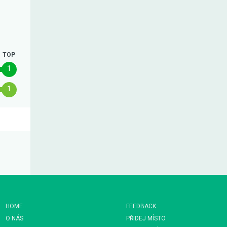
TOP
1
1
HOME
FEEDBACK
O NÁS
PŘIDEJ MÍSTO