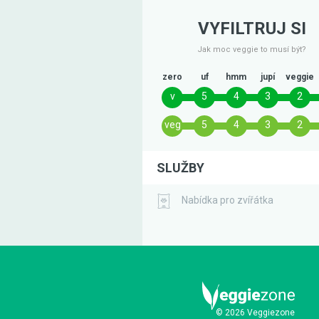
VYFILTRUJ SI
Jak moc veggie to musí být?
zero
uf
hmm
jupí
veggie
v
5
4
3
2
veg
5
4
3
2
SLUŽBY
Nabídka pro zvířátka
© 2026 Veggiezone