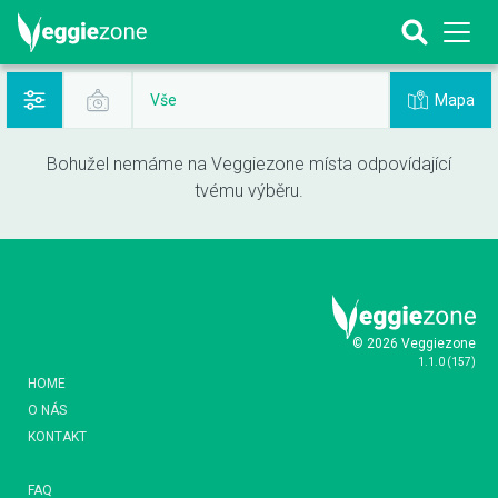
Mapa
Vše
Bohužel nemáme na Veggiezone místa odpovídající
tvému výběru.
© 2026 Veggiezone
1.1.0
(
157
)
HOME
O NÁS
KONTAKT
FAQ