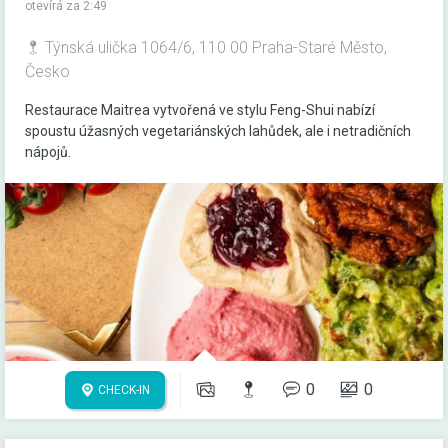
otevírá za 2:49
Týnská ulička 1064/6, 110 00 Praha-Staré Město,
Česko
Restaurace Maitrea vytvořená ve stylu Feng-Shui nabízí
spoustu úžasných vegetariánských lahůdek, ale i netradičních
nápojů.
0
0
CHECK-IN