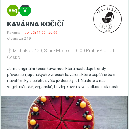
KAVÁRNA KOČIČÍ
Kavárna
pondělí 11:00 - 20:00
otevírá za 2:19
Michalská 430, Staré Město, 110 00 Praha-Praha 1,
Česko
Jsme originální kočičí kavárnou, která následuje trendy
původních japonských zvířecích kaváren, které úspěšně baví
návštěvníky z celého světa již desítky let. Najdete u nás
vegetariánské, veganské, bezlepkové i raw sladkosti i slanosti.