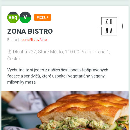
PICKUP
ZONA BISTRO
Bistro
pondělí zavřeno
Dlouhá 727, Staré Město, 110 00 Praha-Praha 1,
Česko
Vychutnejte si jeden z našich šesti poctivě připravených
focaccia sendvičů, které uspokojí vegetariány, vegany i
milovníky masa.