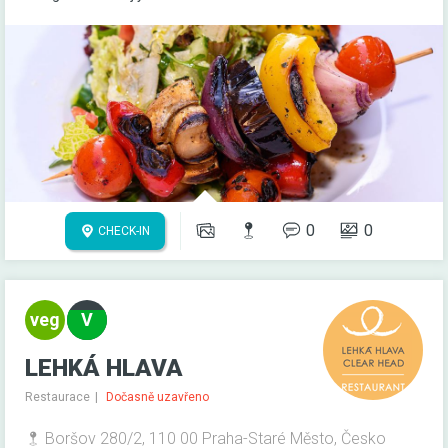
0
0
CHECK-IN
LEHKÁ HLAVA
Restaurace
Dočasně uzavřeno
Boršov 280/2, 110 00 Praha-Staré Město, Česko