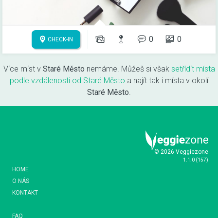
0
0
CHECK-IN
Více míst v
Staré Město
nemáme. Můžeš si však
setřídít místa
podle vzdálenosti od Staré Město
a najít tak i místa v okolí
Staré Město
.
© 2026 Veggiezone
1.1.0
(
157
)
HOME
O NÁS
KONTAKT
FAQ