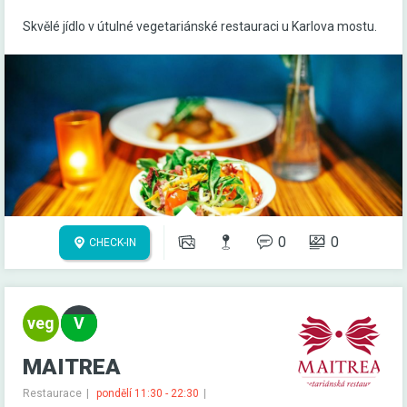
Skvělé jídlo v útulné vegetariánské restauraci u Karlova mostu.
0
0
CHECK-IN
MAITREA
Restaurace
pondělí 11:30 - 22:30