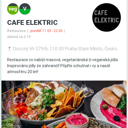
CAFE ELEKTRIC
Restaurace
pondělí 11:00 - 22:00
otevírá za 2:19
Ovocný trh 579/6, 110 00 Praha-Staré Město, Česko
Restaurace co nabízí masová, vegetariánská či veganská jídla.
Inspirováno jídly ze zahraničí! Přijďte ochutnat i vy a nasát
atmosféru 20 let!