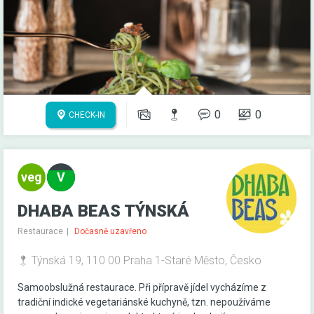
0
0
CHECK-IN
DHABA BEAS TÝNSKÁ
Restaurace
Dočasně uzavřeno
Týnská 19, 110 00 Praha 1-Staré Město, Česko
Samoobslužná restaurace. Při přípravě jídel vycházíme z
tradiční indické vegetariánské kuchyně, tzn. nepoužíváme