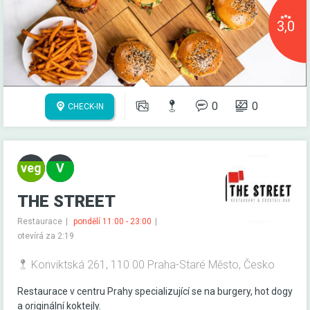
3,0
0
0
CHECK-IN
THE STREET
Restaurace
pondělí 11:00 - 23:00
otevírá za 2:19
Konviktská 261, 110 00 Praha-Staré Město, Česko
Restaurace v centru Prahy specializující se na burgery, hot dogy
a originální koktejly.