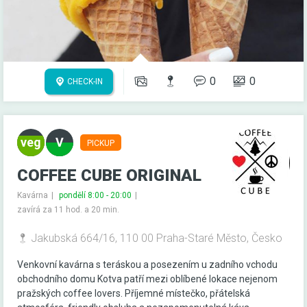
0
0
CHECK-IN
PICKUP
COFFEE CUBE ORIGINAL
Kavárna
pondělí 8:00 - 20:00
zavírá za 11 hod. a 20 min.
Jakubská 664/16, 110 00 Praha-Staré Město, Česko
Venkovní kavárna s teráskou a posezením u zadního vchodu
obchodního domu Kotva patří mezi oblíbené lokace nejenom
pražských coffee lovers. Příjemné místečko, přátelská