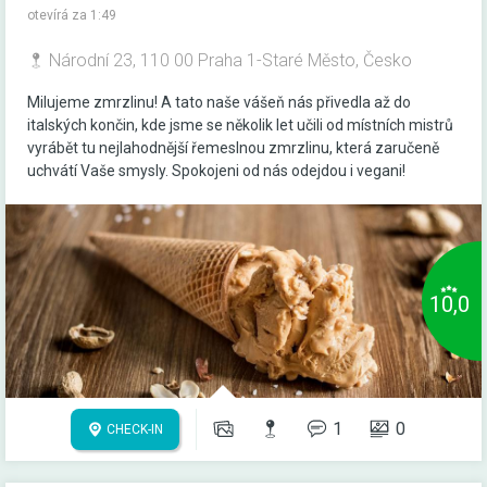
otevírá za 1:49
Národní 23, 110 00 Praha 1-Staré Město, Česko
Milujeme zmrzlinu! A tato naše vášeň nás přivedla až do
italských končin, kde jsme se několik let učili od místních mistrů
vyrábět tu nejlahodnější řemeslnou zmrzlinu, která zaručeně
uchvátí Vaše smysly. Spokojeni od nás odejdou i vegani!
10,0
1
0
CHECK-IN