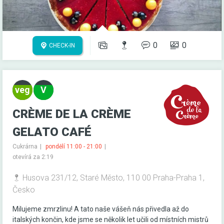
0
0
CHECK-IN
CRÈME DE LA CRÈME
GELATO CAFÉ
Cukrárna
pondělí 11:00 - 21:00
otevírá za 2:19
Husova 231/12, Staré Město, 110 00 Praha-Praha 1,
Česko
Milujeme zmrzlinu! A tato naše vášeň nás přivedla až do
italských končin, kde jsme se několik let učili od místních mistrů