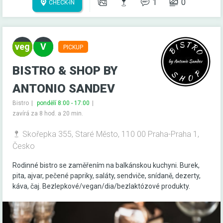
1
0
CHECK-IN
PICKUP
BISTRO & SHOP BY
ANTONIO SANDEV
Bistro
pondělí 8:00 - 17:00
zavírá za 8 hod. a 20 min.
Skořepka 355, Staré Město, 110 00 Praha-Praha 1,
Česko
Rodinné bistro se zaměřením na balkánskou kuchyni. Burek,
pita, ajvar, pečené papriky, saláty, sendviče, snídaně, dezerty,
káva, čaj. Bezlepkové/vegan/dia/bezlaktózové produkty.