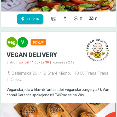
0
0
CHECK-IN
PICKUP
VEGAN DELIVERY
Bistro
pondělí 11:00 - 22:30
otevírá za 2:19
Betlémská 261/12, Staré Město, 110 00 Praha-Praha
1, Česko
Veganská jídla a hlavně fantastické veganské burgery až k Vám
domů! Garance spokojenosti! Těšíme se na Vás!