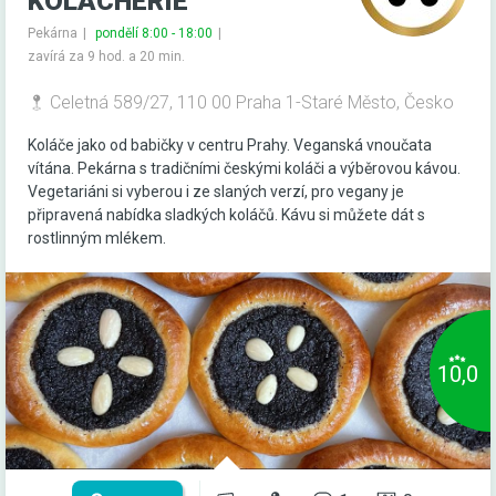
KOLACHERIE
Pekárna
pondělí 8:00 - 18:00
zavírá za 9 hod. a 20 min.
Celetná 589/27, 110 00 Praha 1-Staré Město, Česko
Koláče jako od babičky v centru Prahy. Veganská vnoučata
vítána. Pekárna s tradičními českými koláči a výběrovou kávou.
Vegetariáni si vyberou i ze slaných verzí, pro vegany je
připravená nabídka sladkých koláčů. Kávu si můžete dát s
rostlinným mlékem.
10,0