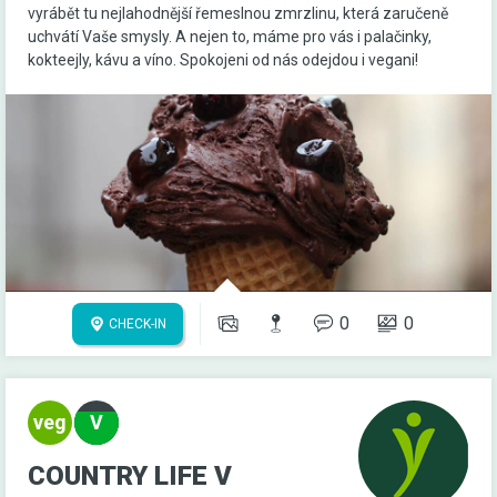
vyrábět tu nejlahodnější řemeslnou zmrzlinu, která zaručeně
uchvátí Vaše smysly. A nejen to, máme pro vás i palačinky,
kokteejly, kávu a víno. Spokojeni od nás odejdou i vegani!
0
0
CHECK-IN
COUNTRY LIFE V