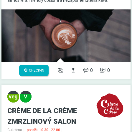
atmosféra, friendly obsluha a nezapomenutelná káva.
0
0
CHECK-IN
CRÈME DE LA CRÈME
ZMRZLINOVÝ SALON
Cukrárna
pondělí 10:30 - 22:00