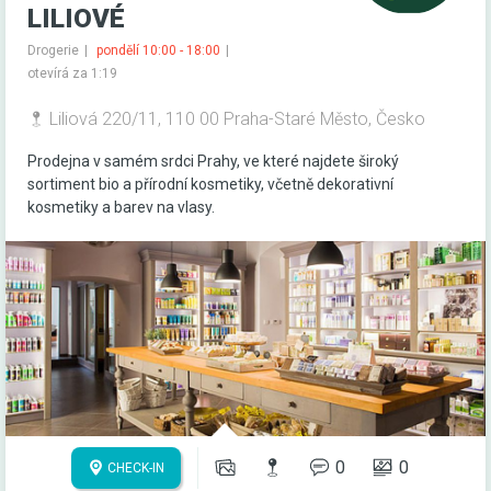
LILIOVÉ
Drogerie
pondělí 10:00 - 18:00
otevírá za 1:19
Liliová 220/11, 110 00 Praha-Staré Město, Česko
Prodejna v samém srdci Prahy, ve které najdete široký
sortiment bio a přírodní kosmetiky, včetně dekorativní
kosmetiky a barev na vlasy.
0
0
CHECK-IN