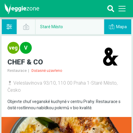
Mapa
Staré Město
CHEF & CO
Restaurace
Dočasně uzavřeno
Veleslavínova 93/10, 110 00 Praha 1-Staré Město,
Česko
Objevte chuť veganské kuchyně v centru Prahy. Restaurace s
čistě rostlinnou nabídkou pokrmů v bio kvalitě.