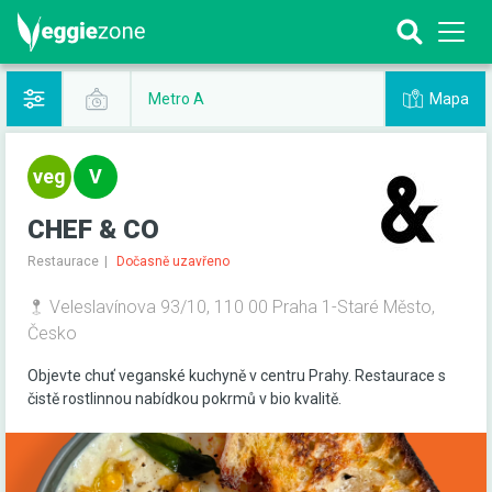
Mapa
Metro A
CHEF & CO
Restaurace
Dočasně uzavřeno
Veleslavínova 93/10, 110 00 Praha 1-Staré Město,
Česko
Objevte chuť veganské kuchyně v centru Prahy. Restaurace s
čistě rostlinnou nabídkou pokrmů v bio kvalitě.