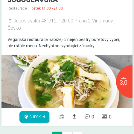
Restaurace
pátek 11:00 - 21:00
Jugoslávská 481/12, 120 00 Praha 2-Vinohrady,
Česko
Veganská restaurace nabízející nejen pestrý bufetový výběr,
ale i stálé menu. Nechybí ani vynikající zákusky.
3,0
0
0
CHECK-IN