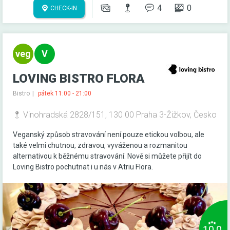
4
0
CHECK-IN
LOVING BISTRO FLORA
Bistro
pátek 11:00 - 21:00
Vinohradská 2828/151, 130 00 Praha 3-Žižkov, Česko
Veganský způsob stravování není pouze etickou volbou, ale
také velmi chutnou, zdravou, vyváženou a rozmanitou
alternativou k běžnému stravování. Nově si můžete přijít do
Loving Bistro pochutnat i u nás v Atriu Flora.
10,0