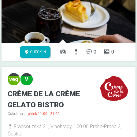
0
0
CHECK-IN
CRÈME DE LA CRÈME
GELATO BISTRO
Cukrárna
pátek 11:00 - 21:00
Francouzská 21, Vinohrady, 120 00 Praha-Praha 2,
Česko