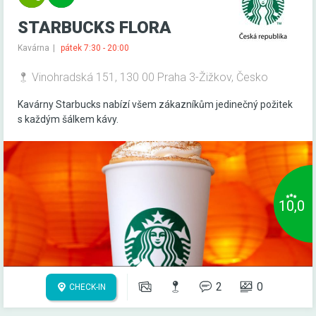
STARBUCKS FLORA
Kavárna
pátek 7:30 - 20:00
Vinohradská 151, 130 00 Praha 3-Žižkov, Česko
Kavárny Starbucks nabízí všem zákazníkům jedinečný požitek
s každým šálkem kávy.
10,0
2
0
CHECK-IN