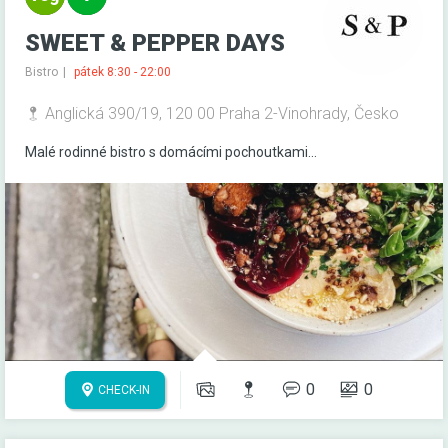
SWEET & PEPPER DAYS
Bistro
pátek 8:30 - 22:00
Anglická 390/19, 120 00 Praha 2-Vinohrady, Česko
Malé rodinné bistro s domácími pochoutkami...
0
0
CHECK-IN