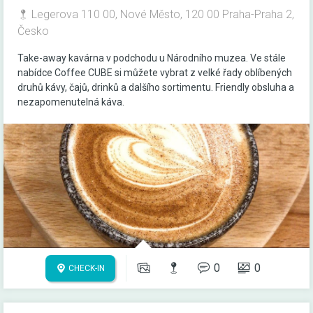
Legerova 110 00, Nové Město, 120 00 Praha-Praha 2,
Česko
Take-away kavárna v podchodu u Národního muzea. Ve stále
nabídce Coffee CUBE si můžete vybrat z velké řady oblíbených
druhů kávy, čajů, drinků a dalšího sortimentu. Friendly obsluha a
nezapomenutelná káva.
0
0
CHECK-IN