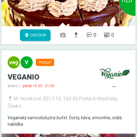
0
0
CHECK-IN
PICKUP
VEGANIO
Bistro
pátek 10:30 - 21:00
M. Horákové 201/119, 160 00 Praha 6-Hradčany,
Česko
Veganský samoobslužný bufet. Dorty, káva, smoothie, stálá
nabídka.