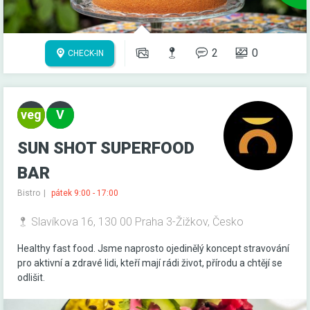
2
0
CHECK-IN
SUN SHOT SUPERFOOD
BAR
Bistro
pátek 9:00 - 17:00
Slavíkova 16, 130 00 Praha 3-Žižkov, Česko
Healthy fast food. Jsme naprosto ojedinělý koncept stravování
pro aktivní a zdravé lidi, kteří mají rádi život, přírodu a chtějí se
odlišit.