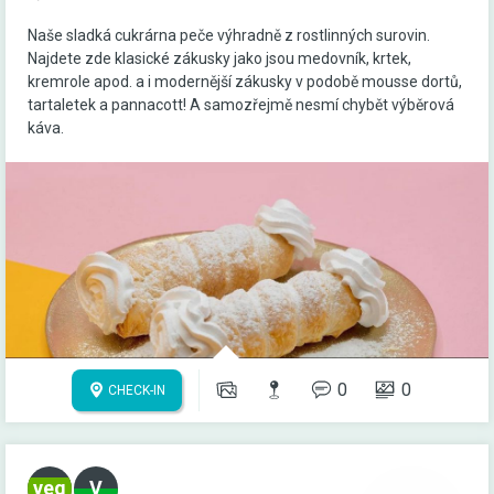
Naše sladká cukrárna peče výhradně z rostlinných surovin.
Najdete zde klasické zákusky jako jsou medovník, krtek,
kremrole apod. a i modernější zákusky v podobě mousse dortů,
tartaletek a pannacott! A samozřejmě nesmí chybět výběrová
káva.
0
0
CHECK-IN