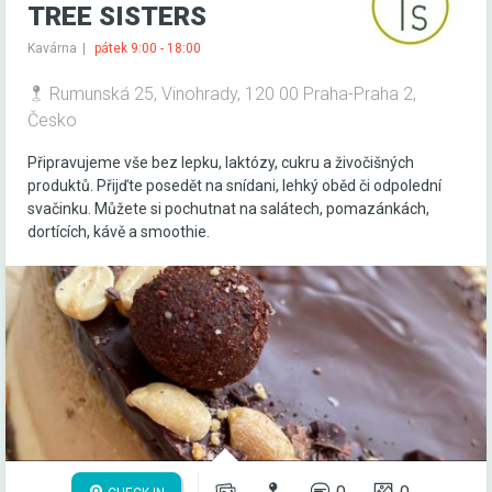
TREE SISTERS
Kavárna
pátek 9:00 - 18:00
Rumunská 25, Vinohrady, 120 00 Praha-Praha 2,
Česko
Připravujeme vše bez lepku, laktózy, cukru a živočišných
produktů. Přijďte posedět na snídani, lehký oběd či odpolední
svačinku. Můžete si pochutnat na salátech, pomazánkách,
dortících, kávě a smoothie.