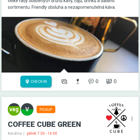
velké řady oblíbených druhů kávy, čajů, drinků a dalšího
sortimentu. Friendly obsluha a nezapomenutelná káva.
0
0
CHECK-IN
PICKUP
COFFEE CUBE GREEN
Kavárna
pátek 7:30 - 16:00