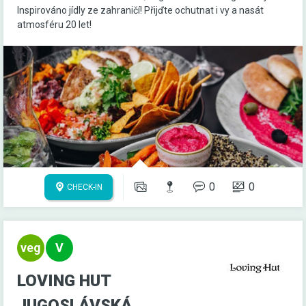
Inspirováno jídly ze zahraničí! Přijďte ochutnat i vy a nasát
atmosféru 20 let!
0
0
CHECK-IN
LOVING HUT
JUGOSLÁVSKÁ