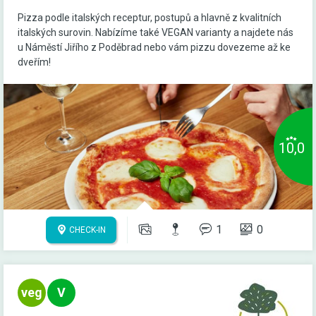
Pizza podle italských receptur, postupů a hlavně z kvalitních
italských surovin. Nabízíme také VEGAN varianty a najdete nás
u Náměstí Jiřího z Poděbrad nebo vám pizzu dovezeme až ke
dveřím!
10,0
1
0
CHECK-IN