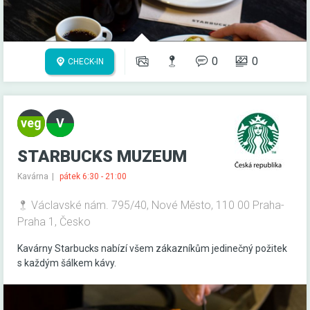
0
0
CHECK-IN
STARBUCKS MUZEUM
Kavárna
pátek 6:30 - 21:00
Václavské nám. 795/40, Nové Město, 110 00 Praha-
Praha 1, Česko
Kavárny Starbucks nabízí všem zákazníkům jedinečný požitek
s každým šálkem kávy.