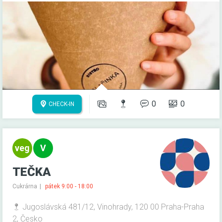
0
0
CHECK-IN
TEČKA
Cukrárna
pátek 9:00 - 18:00
Jugoslávská 481/12, Vinohrady, 120 00 Praha-Praha
2, Česko