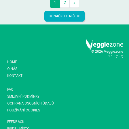
1
2
»
NAČÍST DALŠÍ
© 2026 Veggiezone
1.1.0
(
157
)
HOME
O NÁS
KONTAKT
FAQ
SMLUVNÍ PODMÍNKY
OCHRANA OSOBNÍCH ÚDAJŮ
POUŽÍVÁNÍ COOKIES
FEEDBACK
PŘIDEJ MÍSTO