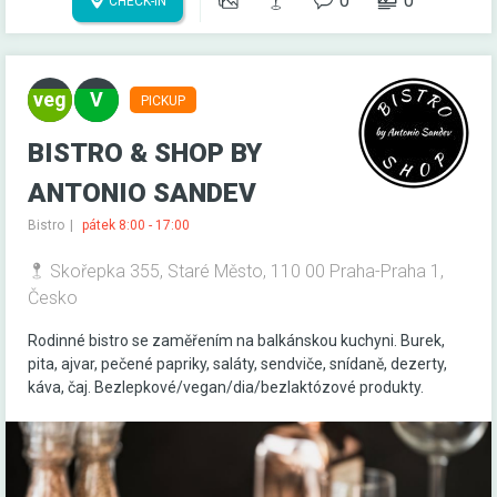
0
0
CHECK-IN
PICKUP
BISTRO & SHOP BY
ANTONIO SANDEV
Bistro
pátek 8:00 - 17:00
Skořepka 355, Staré Město, 110 00 Praha-Praha 1,
Česko
Rodinné bistro se zaměřením na balkánskou kuchyni. Burek,
pita, ajvar, pečené papriky, saláty, sendviče, snídaně, dezerty,
káva, čaj. Bezlepkové/vegan/dia/bezlaktózové produkty.