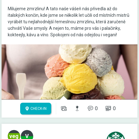
Milujeme zmrzlinu! A tato naše vášeň nás přivedla až do
italských končin, kde jsme se několik let učili od místních mistrů
vyrábět tu nejlahodnější řemeslnou zmrzlinu, která zaručeně
uchvátí Vaše smysly. A nejen to, máme pro vás i palačinky,
kokteejly, kávu a víno. Spokojeni od nás odejdou i vegani!
0
0
CHECK-IN