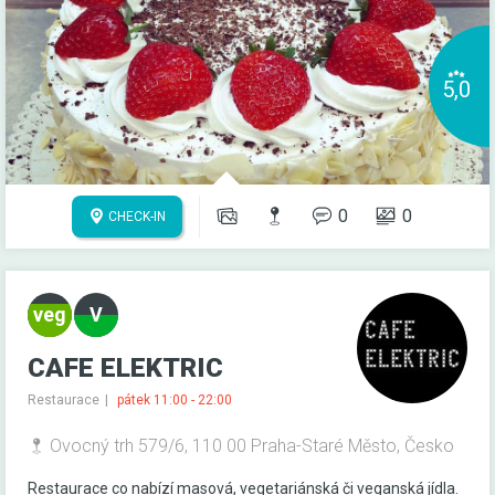
5,0
0
0
CHECK-IN
CAFE ELEKTRIC
Restaurace
pátek 11:00 - 22:00
Ovocný trh 579/6, 110 00 Praha-Staré Město, Česko
Restaurace co nabízí masová, vegetariánská či veganská jídla.