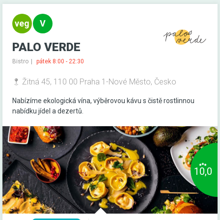
PALO VERDE
Bistro
pátek 8:00 - 22:30
Žitná 45, 110 00 Praha 1-Nové Město, Česko
Nabízíme ekologická vína, výběrovou kávu s čistě rostlinnou
nabídku jídel a dezertů.
10,0