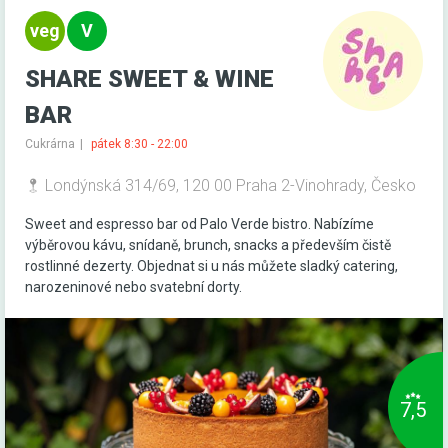
SHARE SWEET & WINE
BAR
Cukrárna
pátek 8:30 - 22:00
Londýnská 314/69, 120 00 Praha 2-Vinohrady, Česko
Sweet and espresso bar od Palo Verde bistro. Nabízíme
výběrovou kávu, snídaně, brunch, snacks a především čistě
rostlinné dezerty. Objednat si u nás můžete sladký catering,
narozeninové nebo svatební dorty.
7,5