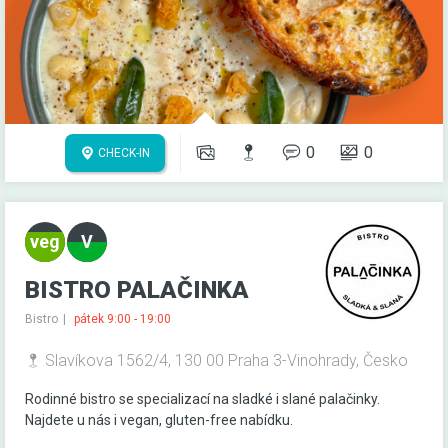
0
0
CHECK-IN
BISTRO PALAČINKA
Bistro
pátek 9:00 - 19:00
Slavíkova 1562/4, 130 00 Praha 3-Vinohrady, Česko
Rodinné bistro se specializací na sladké i slané palačinky.
Najdete u nás i vegan, gluten-free nabídku.