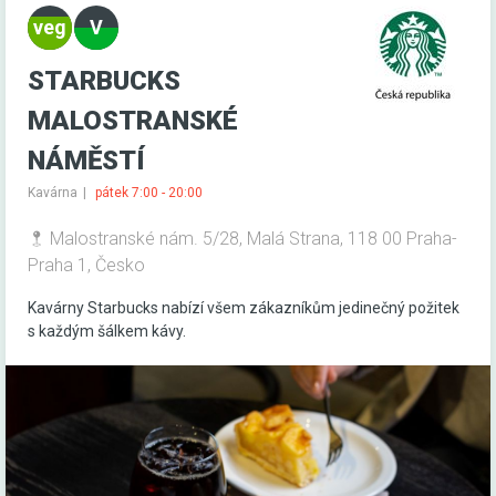
STARBUCKS
MALOSTRANSKÉ
NÁMĚSTÍ
Kavárna
pátek 7:00 - 20:00
Malostranské nám. 5/28, Malá Strana, 118 00 Praha-
Praha 1, Česko
Kavárny Starbucks nabízí všem zákazníkům jedinečný požitek
s každým šálkem kávy.