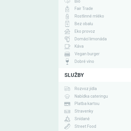
Bio
Fair Trade
Rostlinné mléko
Bez obalu
Eko provoz
Domácí limonáda
Káva
Vegan burger
Dobré víno
SLUŽBY
Rozvoz jídla
Nabídka cateringu
Platba kartou
Stravenky
Snídaně
Street Food