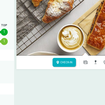
TOP
1
1
CHECK-IN