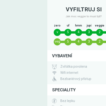
VYFILTRUJ SI
Jak moc veggie to musí být?
zero
uf
hmm
jupí
veggie
v
5
4
3
2
veg
5
4
3
2
VYBAVENÍ
Zvířátka povolena
Wifi internet
Bezbariérový přístup
SPECIALITY
Bez lepku