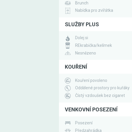
Brunch
Nabídka pro zvířátka
SLUŽBY PLUS
Dolej si
REkrabička/kelímek
Nesnězeno
KOUŘENÍ
Kouření povoleno
Oddělené prostory pro kuřáky
Čístý vzdoušek bez cigaret
VENKOVNÍ POSEZENÍ
Posezení
Předzahrádka