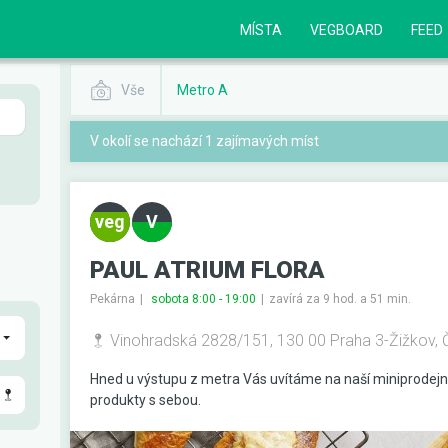
MÍSTA
VEGBOARD
FEED
Vše
Metro A
V okolí se nachází 1 zajímavých míst
PAUL ATRIUM FLORA
Pekárna
sobota 8:00 - 19:00
zavírá za 9 hod. a 51 min.
Vinohradská 2828/151, 130 00 Praha 3-Žižkov,
Hned u výstupu z metra Vás uvítáme na naší miniprodejn
produkty s sebou.