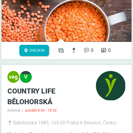
0
0
CHECK-IN
COUNTRY LIFE
BĚLOHORSKÁ
Koloniál
pondělí 8:00 - 18:30
Bělohorská 1685, 169 00 Praha 6-Břevnov, Česko