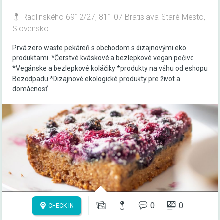
Radlinského 6912/27, 811 07 Bratislava-Staré Mesto,
Slovensko
Prvá zero waste pekáreň s obchodom s dizajnovými eko
produktami. *Čerstvé kváskové a bezlepkové vegan pečivo
*Vegánske a bezlepkové koláčiky *produkty na váhu od eshopu
Bezodpadu *Dizajnové ekologické produkty pre život a
domácnosť
0
0
CHECK-IN