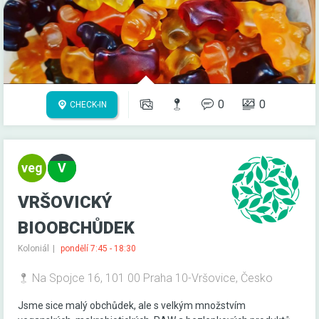
0
0
CHECK-IN
VRŠOVICKÝ
BIOOBCHŮDEK
Koloniál
pondělí 7:45 - 18:30
Na Spojce 16, 101 00 Praha 10-Vršovice, Česko
Jsme sice malý obchůdek, ale s velkým množstvím