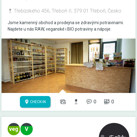
Třebízského 456, Třeboň II, 379 01 Třeboň, Česko
Jsme kamenný obchod a prodejna se zdravými potravinami.
Najdete u nás RAW, veganské i BIO potraviny a nápoje.
0
0
CHECK-IN