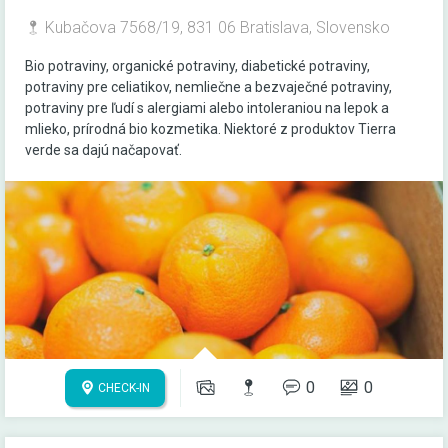
Kubačova 7568/19, 831 06 Bratislava, Slovensko
Bio potraviny, organické potraviny, diabetické potraviny,
potraviny pre celiatikov, nemliečne a bezvaječné potraviny,
potraviny pre ľudí s alergiami alebo intoleraniou na lepok a
mlieko, prírodná bio kozmetika. Niektoré z produktov Tierra
verde sa dajú načapovať.
0
0
CHECK-IN