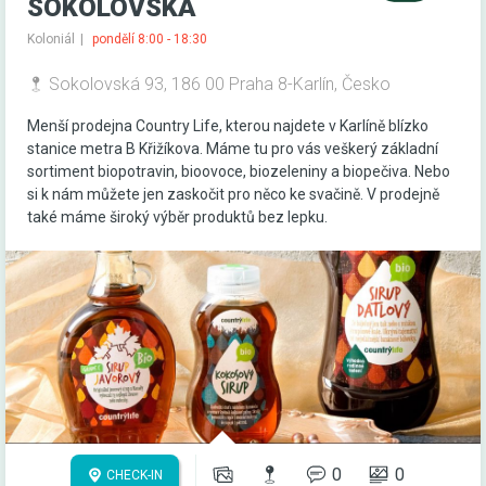
SOKOLOVSKÁ
Koloniál
pondělí 8:00 - 18:30
Sokolovská 93, 186 00 Praha 8-Karlín, Česko
Menší prodejna Country Life, kterou najdete v Karlíně blízko
stanice metra B Křižíkova. Máme tu pro vás veškerý základní
sortiment biopotravin, bioovoce, biozeleniny a biopečiva. Nebo
si k nám můžete jen zaskočit pro něco ke svačině. V prodejně
také máme široký výběr produktů bez lepku.
0
0
CHECK-IN