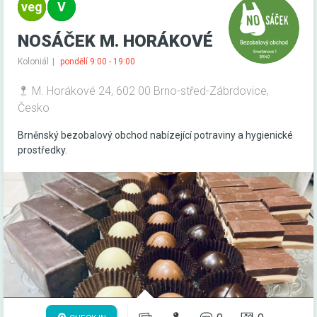
NOSÁČEK M. HORÁKOVÉ
Koloniál
pondělí 9:00 - 19:00
M. Horákové 24, 602 00 Brno-střed-Zábrdovice,
Česko
Brněnský bezobalový obchod nabízející potraviny a hygienické
prostředky.