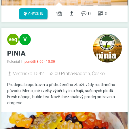
0
0
CHECK-IN
PINIA
Koloniál
pondělí 8:00 - 18:30
Věštínská 1542, 153 00 Praha-Radotín, Česko
Prodejna biopotravin a přidruženého zboží, vždy rostlinného
původu. Mimo jiné i velký výběr bylin a čajů, sušených plodů.
Fresh nápoje, buble tea. Nově i bezobalový prodej potravin a
drogerie.