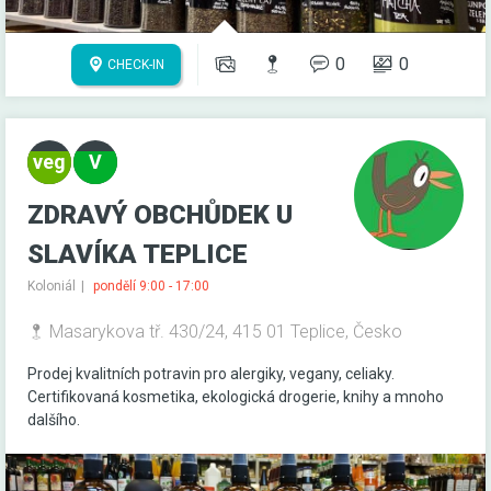
0
0
CHECK-IN
ZDRAVÝ OBCHŮDEK U
SLAVÍKA TEPLICE
Koloniál
pondělí 9:00 - 17:00
Masarykova tř. 430/24, 415 01 Teplice, Česko
Prodej kvalitních potravin pro alergiky, vegany, celiaky.
Certifikovaná kosmetika, ekologická drogerie, knihy a mnoho
dalšího.