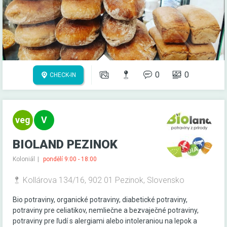
0
0
CHECK-IN
BIOLAND PEZINOK
Koloniál
pondělí 9:00 - 18:00
Kollárova 134/16, 902 01 Pezinok, Slovensko
Bio potraviny, organické potraviny, diabetické potraviny,
potraviny pre celiatikov, nemliečne a bezvaječné potraviny,
potraviny pre ľudí s alergiami alebo intoleraniou na lepok a