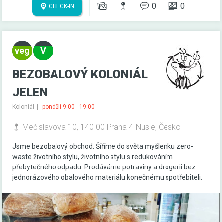
0
0
CHECK-IN
BEZOBALOVÝ KOLONIÁL
JELEN
Koloniál
pondělí 9:00 - 19:00
Mečislavova 10, 140 00 Praha 4-Nusle, Česko
Jsme bezobalový obchod. Šíříme do světa myšlenku zero-
waste životního stylu, životního stylu s redukováním
přebytečného odpadu. Prodáváme potraviny a drogerii bez
jednorázového obalového materiálu konečnému spotřebiteli.