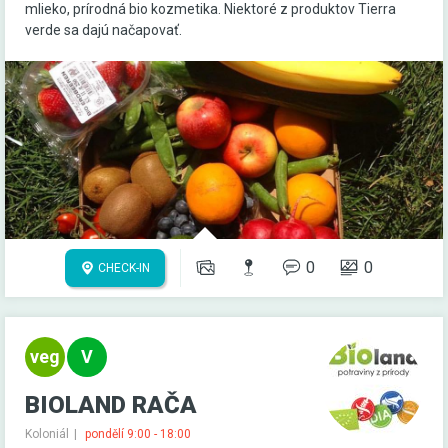
mlieko, prírodná bio kozmetika. Niektoré z produktov Tierra
verde sa dajú načapovať.
0
0
CHECK-IN
BIOLAND RAČA
Koloniál
pondělí 9:00 - 18:00