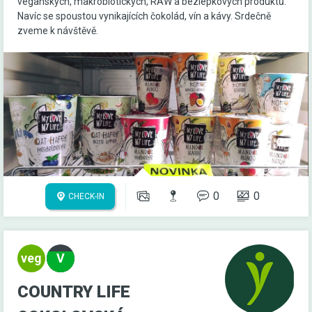
veganských, makrobiotických, RAW a bezlepkových produktů.
Navíc se spoustou vynikajících čokolád, vín a kávy. Srdečně
zveme k návštěvě.
0
0
CHECK-IN
COUNTRY LIFE