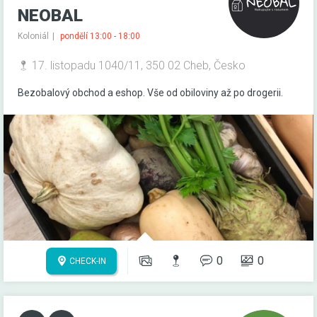
NEOBAL
Koloniál
pondělí 13:00 - 18:00
17. listopadu 1040/11, 350 02 Cheb, Česko
Bezobalový obchod a eshop. Vše od obiloviny až po drogerii.
0
0
CHECK-IN