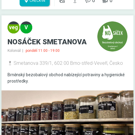
0
0
CHECK-IN
NOSÁČEK SMETANOVA
Koloniál
pondělí 11:00 - 19:00
Smetanova 339/1, 602 00 Brno-střed-Veveří, Česko
Brněnský bezobalový obchod nabízející potraviny a hygienické
prostředky.