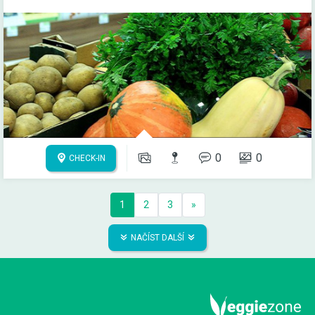
0
0
CHECK-IN
1
2
3
»
NAČÍST DALŠÍ