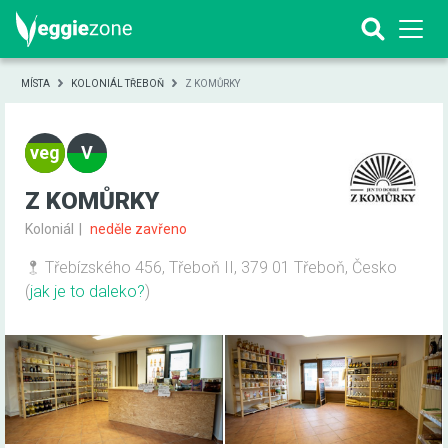
MÍSTA
KOLONIÁL TŘEBOŇ
Z KOMŮRKY
Z KOMŮRKY
Koloniál
neděle zavřeno
Třebízského 456, Třeboň II, 379 01 Třeboň, Česko
(
jak je to daleko?
)