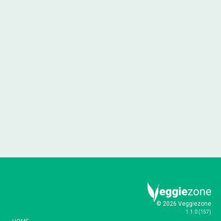
© 2026 Veggiezone
1.1.0
(
157
)