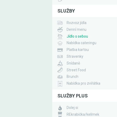
SLUŽBY
Rozvoz jídla
Denní menu
Jídlo s sebou
Nabídka cateringu
Platba kartou
Stravenky
Snídaně
Street Food
Brunch
Nabídka pro zvířátka
SLUŽBY PLUS
Dolej si
REkrabička/kelímek