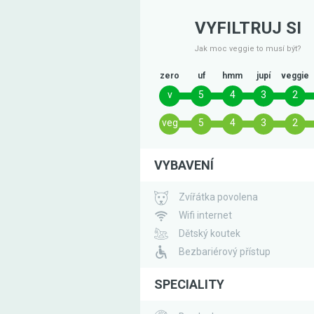
VYFILTRUJ SI
Jak moc veggie to musí být?
zero
uf
hmm
jupí
veggie
v
5
4
3
2
veg
5
4
3
2
VYBAVENÍ
Zvířátka povolena
Wifi internet
Dětský koutek
Bezbariérový přístup
SPECIALITY