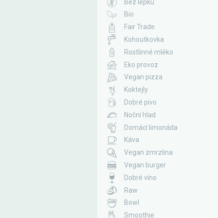
Bez lepku
Bio
Fair Trade
Kohoutkovka
Rostlinné mléko
Eko provoz
Vegan pizza
Koktejly
Dobré pivo
Noční hlad
Domácí limonáda
Káva
Vegan zmrzlina
Vegan burger
Dobré víno
Raw
Bowl
Smoothie