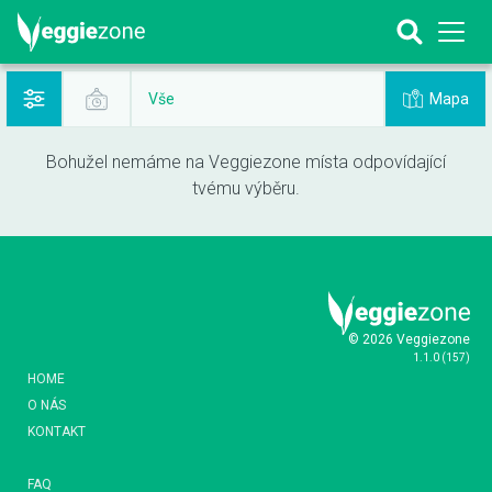
Mapa
Vše
Bohužel nemáme na Veggiezone místa odpovídající
tvému výběru.
© 2026 Veggiezone
1.1.0
(
157
)
HOME
O NÁS
KONTAKT
FAQ