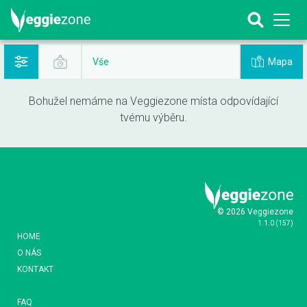
Mapa
Vše
Bohužel nemáme na Veggiezone místa odpovídající
tvému výběru.
© 2026 Veggiezone
1.1.0
(
157
)
HOME
O NÁS
KONTAKT
FAQ