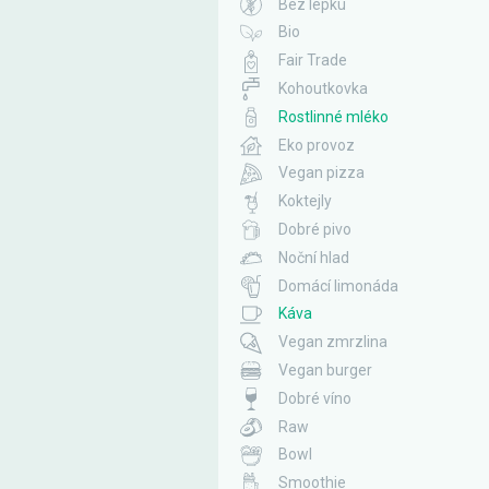
Bez lepku
Bio
Fair Trade
Kohoutkovka
Rostlinné mléko
Eko provoz
Vegan pizza
Koktejly
Dobré pivo
Noční hlad
Domácí limonáda
Káva
Vegan zmrzlina
Vegan burger
Dobré víno
Raw
Bowl
Smoothie