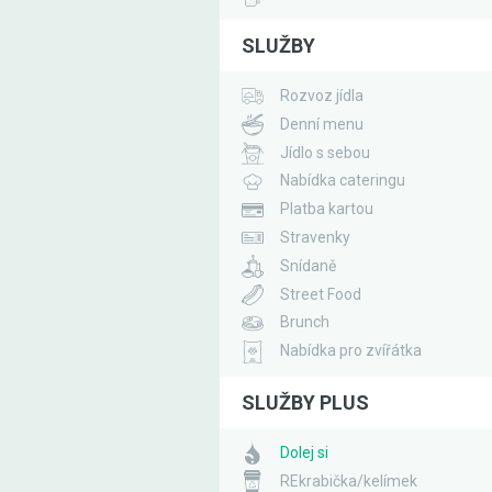
SLUŽBY
Rozvoz jídla
Denní menu
Jídlo s sebou
Nabídka cateringu
Platba kartou
Stravenky
Snídaně
Street Food
Brunch
Nabídka pro zvířátka
SLUŽBY PLUS
Dolej si
REkrabička/kelímek