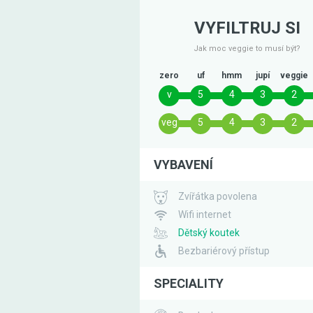
VYFILTRUJ SI
Jak moc veggie to musí být?
zero
uf
hmm
jupí
veggie
v
5
4
3
2
veg
5
4
3
2
VYBAVENÍ
Zvířátka povolena
Wifi internet
Dětský koutek
Bezbariérový přístup
SPECIALITY