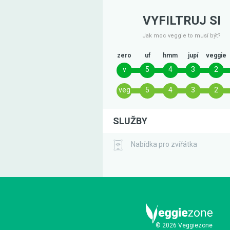
VYFILTRUJ SI
Jak moc veggie to musí být?
zero
uf
hmm
jupí
veggie
v
5
4
3
2
veg
5
4
3
2
SLUŽBY
Nabídka pro zvířátka
© 2026 Veggiezone