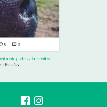
0
0
řídít místa podle vzdálenosti od
kolí
Benešov
.