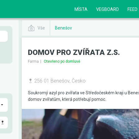
MÍSTA
VEGBOARD
FEED
Vše
Benešov
DOMOV PRO ZVÍŘATA Z.S.
Farma
Otevřeno po domluvě
256 01 Benešov, Česko
Soukromý azyl pro zvířata ve Středočeském kraji u Beneš
domov zvířatům, která potřebují pomoc.