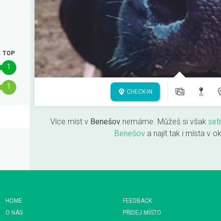
TOP
1
1
CHECK-IN
Více míst v
Benešov
nemáme. Můžeš si však
set
Benešov
a najít tak i místa v o
HOME
FEEDBACK
O NÁS
PŘIDEJ MÍSTO