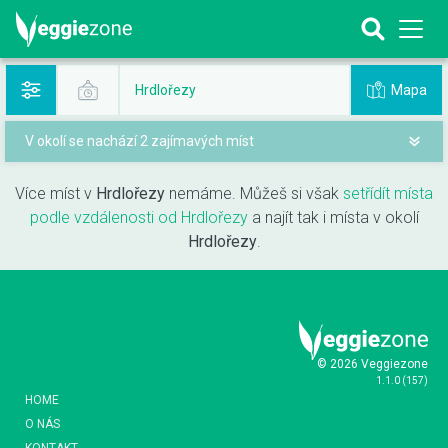
Mapa
Hrdlořezy
V okolí se nachází 2 zajímavých míst
Více míst v
Hrdlořezy
nemáme. Můžeš si však
setřídít místa
podle vzdálenosti od Hrdlořezy
a najít tak i místa v okolí
Hrdlořezy
.
© 2026 Veggiezone
1.1.0
(
157
)
HOME
O NÁS