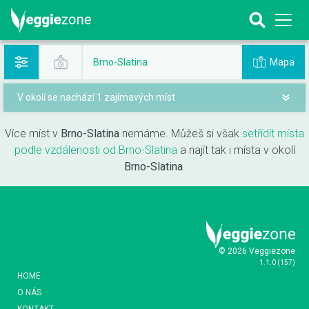
Mapa
Brno-Slatina
V okolí se nachází 1 zajímavých míst
Více míst v
Brno-Slatina
nemáme. Můžeš si však
setřídít místa
podle vzdálenosti od Brno-Slatina
a najít tak i místa v okolí
Brno-Slatina
.
© 2026 Veggiezone
1.1.0
(
157
)
HOME
O NÁS