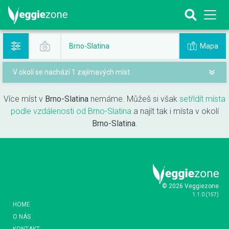
Mapa
Brno-Slatina
V okolí se nachází 1 zajímavých míst
Více míst v
Brno-Slatina
nemáme. Můžeš si však
setřídít místa
podle vzdálenosti od Brno-Slatina
a najít tak i místa v okolí
Brno-Slatina
.
© 2026 Veggiezone
1.1.0
(
157
)
HOME
O NÁS