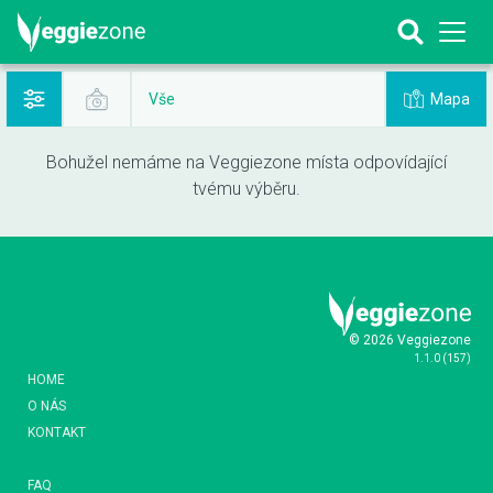
Mapa
Vše
Bohužel nemáme na Veggiezone místa odpovídající
tvému výběru.
© 2026 Veggiezone
1.1.0
(
157
)
HOME
O NÁS
KONTAKT
FAQ