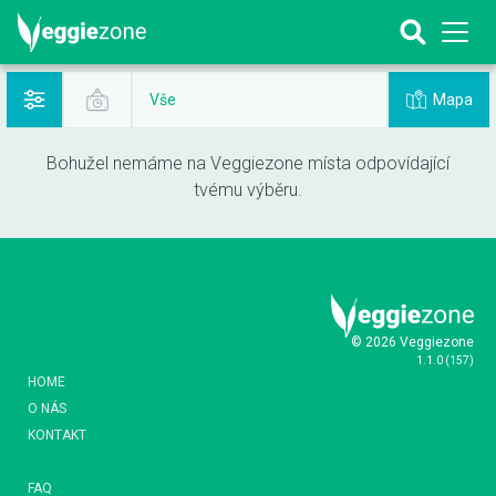
Mapa
Vše
Bohužel nemáme na Veggiezone místa odpovídající
tvému výběru.
© 2026 Veggiezone
1.1.0
(
157
)
HOME
O NÁS
KONTAKT
FAQ