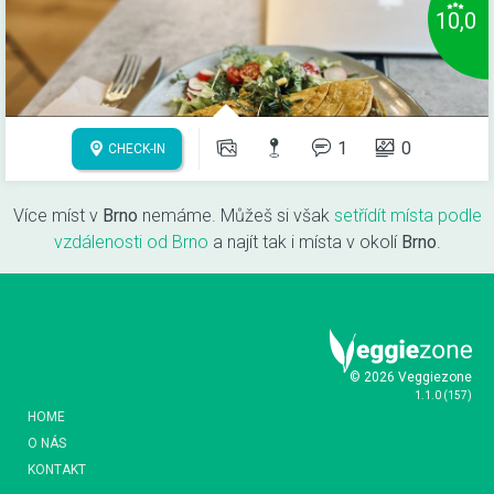
10,0
1
0
CHECK-IN
Více míst v
Brno
nemáme. Můžeš si však
setřídít místa podle
vzdálenosti od Brno
a najít tak i místa v okolí
Brno
.
© 2026 Veggiezone
1.1.0
(
157
)
HOME
O NÁS
KONTAKT