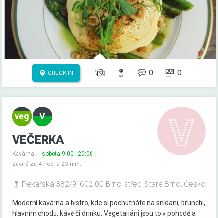
0
0
CHECK-IN
VEČERKA
Kavárna
sobota 9:00 - 20:00
zavírá za 4 hod. a 23 min.
Pekařská 382/9, 602 00 Brno-střed-Staré Brno, Česko
Moderní kavárna a bistro, kde si pochutnáte na snídani, brunchi,
hlavním chodu, kávě či drinku. Vegetariáni jsou to v pohodě a