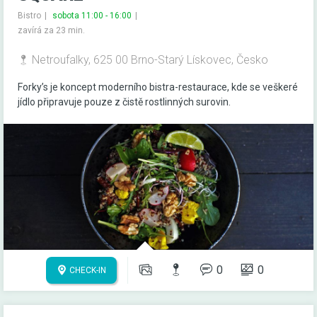
Bistro
sobota 11:00 - 16:00
zavírá za 23 min.
Netroufalky, 625 00 Brno-Starý Lískovec, Česko
Forky’s je koncept moderního bistra-restaurace, kde se veškeré
jídlo připravuje pouze z čistě rostlinných surovin.
0
0
CHECK-IN