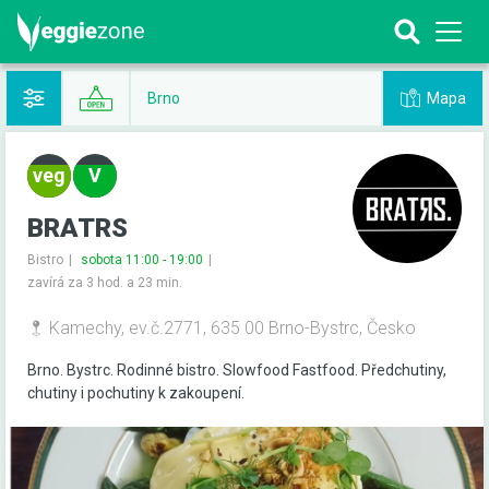
Mapa
Brno
BRATRS
Bistro
sobota 11:00 - 19:00
zavírá za 3 hod. a 23 min.
Kamechy, ev.č.2771, 635 00 Brno-Bystrc, Česko
Brno. Bystrc. Rodinné bistro. Slowfood Fastfood. Předchutiny,
chutiny i pochutiny k zakoupení.