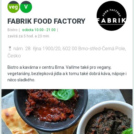
FABRIK FOOD FACTORY
Bistro
sobota 10:00 - 21:00
zavírá za 5 hod. a 23 min.
nám. 28. října 1900/20, 602 00 Brno-střed-Černá Pole,
Česko
Bistro a kavárna v centru Brna. Vaříme také pro vegany,
vegetariány, bezlepková jídla a k tomu také dobrá káva, nápoje i
něco sladkého.