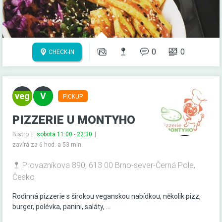
0
0
CHECK-IN
PICKUP
PIZZERIE U MONTYHO
Bistro
sobota 11:00 - 22:30
zavírá za 6 hod. a 53 min.
Provazníkova 890, 613 00 Brno-sever-Černá Pole,
Česko
Rodinná pizzerie s širokou veganskou nabídkou, několik pizz,
burger, polévka, panini, saláty, ...