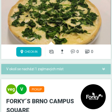
0
0
CHECK-IN
V okolí se nachází 1 zajímavých míst
PICKUP
FORKY´S BRNO CAMPUS
SQUARE