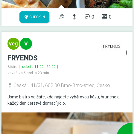
0
0
CHECK-IN
FRYENDS
Bistro
sobota 11:00 - 22:00
zavírá za 6 hod. a 23 min.
Česká 141/31, 602 00 Brno-Brno-střed, Česko
Jsme bistro na čáře, kde najdete výběrovou kávu, brunche a
každý den čerstvé domací jídlo.