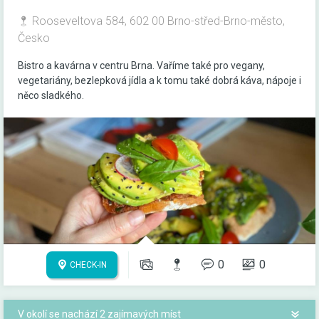
Rooseveltova 584, 602 00 Brno-střed-Brno-město,
Česko
Bistro a kavárna v centru Brna. Vaříme také pro vegany,
vegetariány, bezlepková jídla a k tomu také dobrá káva, nápoje i
něco sladkého.
0
0
CHECK-IN
V okolí se nachází 2 zajímavých míst