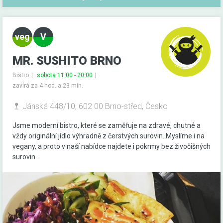
MR. SUSHITO BRNO
Bistro
sobota 11:00 - 20:00
zavírá za 4 hod. a 23 min.
Jánská 448/10, 602 00 Brno-střed, Česko
Jsme moderní bistro, které se zaměřuje na zdravé, chutné a
vždy originální jídlo výhradně z čerstvých surovin. Myslíme i na
vegany, a proto v naší nabídce najdete i pokrmy bez živočišných
surovin.