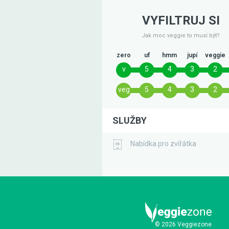
VYFILTRUJ SI
Jak moc veggie to musí být?
zero
uf
hmm
jupí
veggie
v
5
4
3
2
veg
5
4
3
2
SLUŽBY
Nabídka pro zvířátka
© 2026 Veggiezone