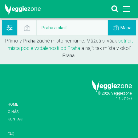
Mapa
Praha a okolí
Přímo v
Praha
žádné místo nemáme. Můžeš si však
setřídít
místa podle vzdálenosti od Praha
a najít tak místa v okolí
Praha
.
© 2026 Veggiezone
1.1.0
(
157
)
HOME
O NÁS
KONTAKT
FAQ