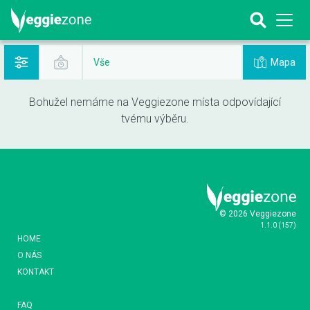
Mapa
Vše
Bohužel nemáme na Veggiezone místa odpovídající
tvému výběru.
© 2026 Veggiezone
1.1.0
(
157
)
HOME
O NÁS
KONTAKT
FAQ