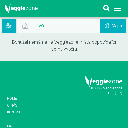
Mapa
Vše
Bohužel nemáme na Veggiezone místa odpovídající
tvému výběru.
© 2026 Veggiezone
1.1.0
(
157
)
HOME
O NÁS
KONTAKT
FAQ