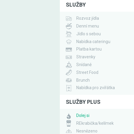
SLUŽBY
Rozvoz jídla
Denní menu
Jídlo s sebou
Nabídka cateringu
Platba kartou
Stravenky
Snídaně
Street Food
Brunch
Nabídka pro zvířátka
SLUŽBY PLUS
Dolej si
REkrabička/kelímek
Nesnězeno