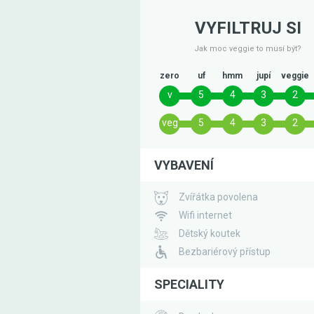
VYFILTRUJ SI
Jak moc veggie to musí být?
zero
uf
hmm
jupí
veggie
v
5
4
3
2
veg
5
4
3
2
VYBAVENÍ
Zvířátka povolena
Wifi internet
Dětský koutek
Bezbariérový přístup
SPECIALITY