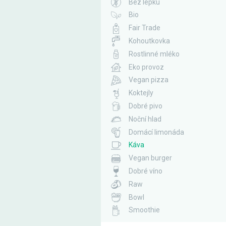
Bez lepku
Bio
Fair Trade
Kohoutkovka
Rostlinné mléko
Eko provoz
Vegan pizza
Koktejly
Dobré pivo
Noční hlad
Domácí limonáda
Káva
Vegan burger
Dobré víno
Raw
Bowl
Smoothie