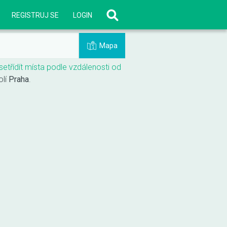
REGISTRUJ SE
LOGIN
Mapa
setřídít místa podle vzdálenosti od
olí
Praha
.