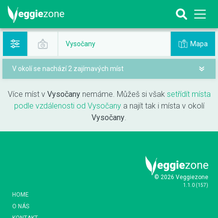
Mapa
Vysočany
V okolí se nachází 2 zajímavých míst
Více míst v
Vysočany
nemáme. Můžeš si však
setřídít místa
podle vzdálenosti od Vysočany
a najít tak i místa v okolí
Vysočany
.
© 2026 Veggiezone
1.1.0
(
157
)
HOME
O NÁS