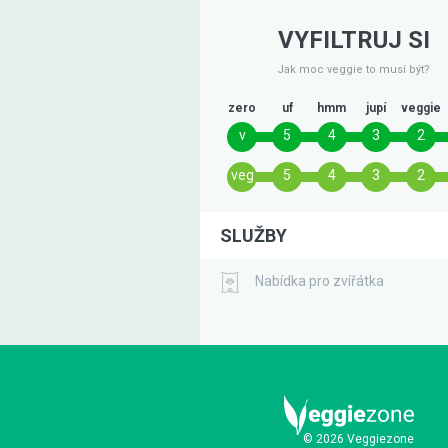
VYFILTRUJ SI
Jak moc veggie to musí být?
zero
uf
hmm
jupí
veggie
v
5
4
3
2
veg
5
4
3
2
SLUŽBY
Nabídka pro zvířátka
© 2026 Veggiezone