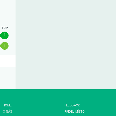
TOP
1
1
HOME
FEEDBACK
O NÁS
PŘIDEJ MÍSTO